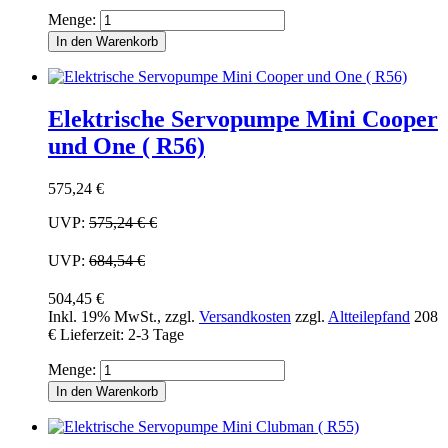
Menge:
In den Warenkorb
Elektrische Servopumpe Mini Cooper
und One ( R56)
575,24 €
UVP:
575,24 €
€
UVP:
684,54 €
504,45 €
Inkl. 19% MwSt.
,
zzgl.
Versandkosten
zzgl.
Altteilepfand
208
€
Lieferzeit: 2-3 Tage
Menge:
In den Warenkorb