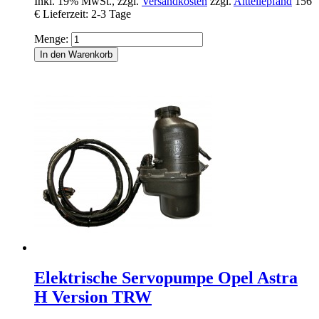
Inkl. 19% MwSt.
,
zzgl.
Versandkosten
zzgl.
Altteilepfand
156
€
Lieferzeit: 2-3 Tage
Menge:
In den Warenkorb
Elektrische Servopumpe Opel Astra
H Version TRW