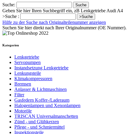
Suche:
Suche
Geben Sie hier Ihren Suchbegriff ein, zB Lenkgetriebe Audi A4
>Suche :
>Suche
Hilfe zu der Suche nach Originalteilenummer anzeigen
Suchen Sie hier direkt nach Ihrer Originalnummer (OE Nummer).
Kategorien
Lenkgetriebe
Servopumpen
Instandsetzung Lenkgetriebe
Lenkungsteile
Klimakompressoren
Bremsen
Anlasser & Lichtmaschinen
Filter
Gasfedern Koffer-/Laderaum
Halogenlampen und Xenonlampen
Motoröle
TRISCAN Universalmanschetten
Zünd - und Glühkerzen
Pflege - und Schmiermittel
Inspektionsteile