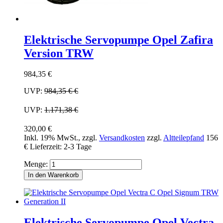
Elektrische Servopumpe Opel Zafira
Version TRW
984,35 €
UVP:
984,35 €
€
UVP:
1.171,38 €
320,00 €
Inkl. 19% MwSt.
,
zzgl.
Versandkosten
zzgl.
Altteilepfand
156
€
Lieferzeit: 2-3 Tage
Menge:
In den Warenkorb
Elektrische Servopumpe Opel Vectra