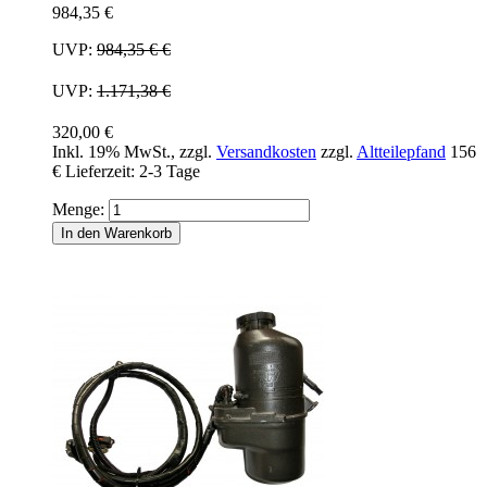
984,35 €
UVP:
984,35 €
€
UVP:
1.171,38 €
320,00 €
Inkl. 19% MwSt.
,
zzgl.
Versandkosten
zzgl.
Altteilepfand
156
€
Lieferzeit: 2-3 Tage
Menge:
In den Warenkorb