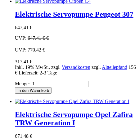
Elektrische Servopumpe Peugeot 307
647,41 €
UVP:
647,41 €
€
UVP:
770,42 €
317,41 €
Inkl. 19% MwSt.
,
zzgl.
Versandkosten
zzgl.
Altteilepfand
156
€
Lieferzeit: 2-3 Tage
Menge:
In den Warenkorb
Elektrische Servopumpe Opel Zafira
TRW Generation I
671,48 €