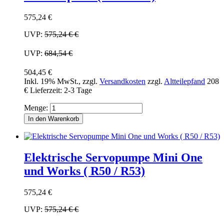
575,24 €
UVP:
575,24 €
€
UVP:
684,54 €
504,45 €
Inkl. 19% MwSt.
,
zzgl.
Versandkosten
zzgl.
Altteilepfand
208
€
Lieferzeit: 2-3 Tage
Menge:
In den Warenkorb
Elektrische Servopumpe Mini One
und Works ( R50 / R53)
575,24 €
UVP:
575,24 €
€