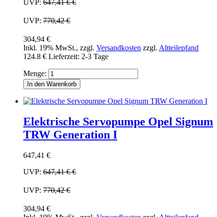
UVP:
647,41 €
€
UVP:
770,42 €
304,94 €
Inkl. 19% MwSt.
,
zzgl.
Versandkosten
zzgl.
Altteilepfand
124.8 €
Lieferzeit: 2-3 Tage
Menge:
In den Warenkorb
Elektrische Servopumpe Opel Signum
TRW Generation I
647,41 €
UVP:
647,41 €
€
UVP:
770,42 €
304,94 €