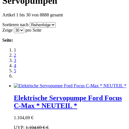
Servopumpen
Artikel 1 bis 30 von 8888 gesamt
Sortieren nach
Zeige
pro Seite
Seite:
1
2
3
4
5
Elektrische Servopumpe Ford Focus
C-Max * NEUTEIL *
1.104,69 €
UVP:
1.104,69 €
€