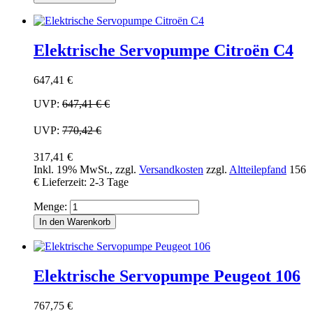
Elektrische Servopumpe Citroën C4
647,41 €
UVP:
647,41 €
€
UVP:
770,42 €
317,41 €
Inkl. 19% MwSt.
,
zzgl.
Versandkosten
zzgl.
Altteilepfand
156
€
Lieferzeit: 2-3 Tage
Menge:
In den Warenkorb
Elektrische Servopumpe Peugeot 106
767,75 €