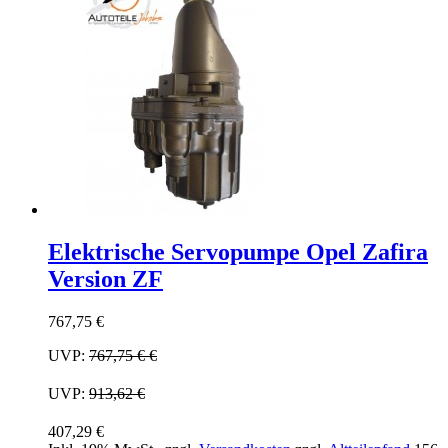
Elektrische Servopumpe Opel Zafira
Version ZF
767,75 €
UVP:
767,75 €
€
UVP:
913,62 €
407,29 €