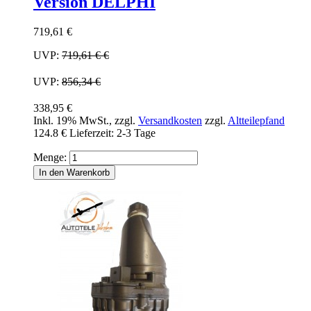
Version DELPHI
719,61 €
UVP:
719,61 €
€
UVP:
856,34 €
338,95 €
Inkl. 19% MwSt.
,
zzgl.
Versandkosten
zzgl.
Altteilepfand
124.8 €
Lieferzeit: 2-3 Tage
Menge:
In den Warenkorb