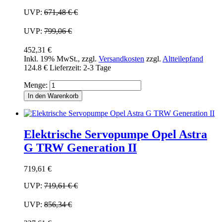
UVP:
671,48 €
€
UVP:
799,06 €
452,31 €
Inkl. 19% MwSt.
,
zzgl.
Versandkosten
zzgl.
Altteilepfand
124.8 €
Lieferzeit: 2-3 Tage
Menge:
In den Warenkorb
Elektrische Servopumpe Opel Astra
G TRW Generation II
719,61 €
UVP:
719,61 €
€
UVP:
856,34 €