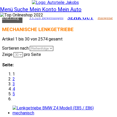
SEHR GUT
CHNET
.org
15.328 Bewertungen
Hinweise
Menü
Suche
Mein Konto
Mein Auto
SEHR GUT
CHNET
.org
15.328 Bewertungen
Hinweise
MECHANISCHE LENKGETRIEBE
Artikel 1 bis 30 von 2574 gesamt
Sortieren nach
Zeige
pro Seite
Seite:
1
2
3
4
5