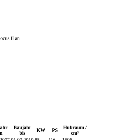
ocus II an
ahr
Baujahr
Hubraum /
KW
PS
n
bis
cm³
.2007
01.09.2010
85
116
1596