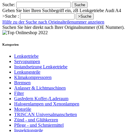
Suche:
Suche
Geben Sie hier Ihren Suchbegriff ein, zB Lenkgetriebe Audi A4
>Suche :
>Suche
Hilfe zu der Suche nach Originalteilenummer anzeigen
Suchen Sie hier direkt nach Ihrer Originalnummer (OE Nummer).
Kategorien
Lenkgetriebe
Servopumpen
Instandsetzung Lenkgetriebe
Lenkungsteile
Klimakompressoren
Bremsen
Anlasser & Lichtmaschinen
Filter
Gasfedern Koffer-/Laderaum
Halogenlampen und Xenonlampen
Motoröle
TRISCAN Universalmanschetten
Zünd - und Glühkerzen
Pflege - und Schmiermittel
Inspektionsteile