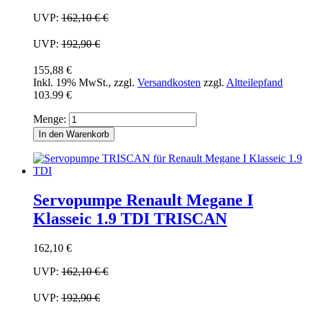
UVP:
162,10 €
€
UVP:
192,90 €
155,88 €
Inkl. 19% MwSt.
,
zzgl.
Versandkosten
zzgl.
Altteilepfand
103.99 €
Menge:
In den Warenkorb
Servopumpe Renault Megane I
Klasseic 1.9 TDI TRISCAN
162,10 €
UVP:
162,10 €
€
UVP:
192,90 €