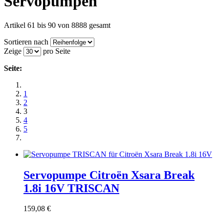
Servopumpen
Artikel 61 bis 90 von 8888 gesamt
Sortieren nach
Zeige
pro Seite
Seite:
1
2
3
4
5
Servopumpe Citroën Xsara Break
1.8i 16V TRISCAN
159,08 €