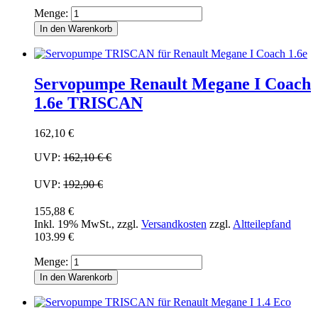
Menge:
In den Warenkorb
Servopumpe Renault Megane I Coach
1.6e TRISCAN
162,10 €
UVP:
162,10 €
€
UVP:
192,90 €
155,88 €
Inkl. 19% MwSt.
,
zzgl.
Versandkosten
zzgl.
Altteilepfand
103.99 €
Menge:
In den Warenkorb