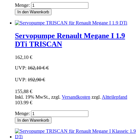
Menge:
In den Warenkorb
Servopumpe Renault Megane I 1.9
DTi TRISCAN
162,10 €
UVP:
162,10 €
€
UVP:
192,90 €
155,88 €
Inkl. 19% MwSt.
,
zzgl.
Versandkosten
zzgl.
Altteilepfand
103.99 €
Menge:
In den Warenkorb