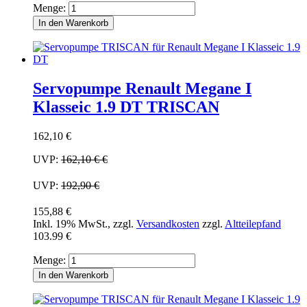
Menge:
In den Warenkorb
Servopumpe Renault Megane I
Klasseic 1.9 DT TRISCAN
162,10 €
UVP:
162,10 €
€
UVP:
192,90 €
155,88 €
Inkl. 19% MwSt.
,
zzgl.
Versandkosten
zzgl.
Altteilepfand
103.99 €
Menge:
In den Warenkorb