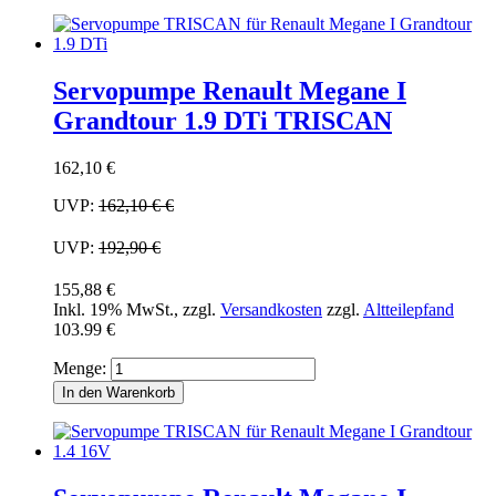
Servopumpe Renault Megane I
Grandtour 1.9 DTi TRISCAN
162,10 €
UVP:
162,10 €
€
UVP:
192,90 €
155,88 €
Inkl. 19% MwSt.
,
zzgl.
Versandkosten
zzgl.
Altteilepfand
103.99 €
Menge:
In den Warenkorb