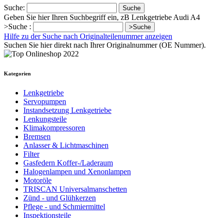
Suche:
Suche
Geben Sie hier Ihren Suchbegriff ein, zB Lenkgetriebe Audi A4
>Suche :
>Suche
Hilfe zu der Suche nach Originalteilenummer anzeigen
Suchen Sie hier direkt nach Ihrer Originalnummer (OE Nummer).
Kategorien
Lenkgetriebe
Servopumpen
Instandsetzung Lenkgetriebe
Lenkungsteile
Klimakompressoren
Bremsen
Anlasser & Lichtmaschinen
Filter
Gasfedern Koffer-/Laderaum
Halogenlampen und Xenonlampen
Motoröle
TRISCAN Universalmanschetten
Zünd - und Glühkerzen
Pflege - und Schmiermittel
Inspektionsteile