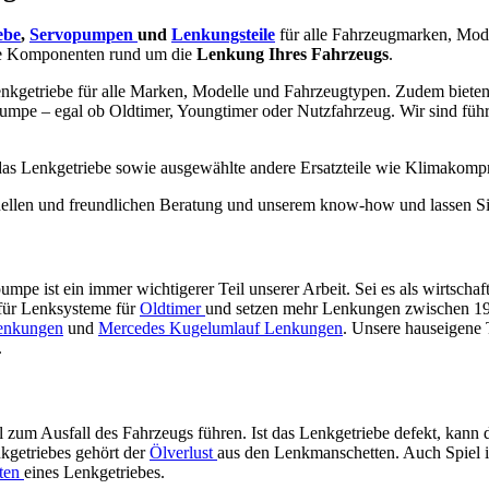
ebe
,
Servopumpen
und
Lenkungsteile
für alle Fahrzeugmarken, Mod
e Komponenten rund um die
Lenkung Ihres Fahrzeugs
.
nkgetriebe für alle Marken, Modelle und Fahrzeugtypen. Zudem bieten w
umpe – egal ob Oldtimer, Youngtimer oder Nutzfahrzeug. Wir sind füh
 das Lenkgetriebe sowie ausgewählte andere Ersatzteile wie Klimakomp
ionellen und freundlichen Beratung und unserem know-how und lassen Si
pe ist ein immer wichtigerer Teil unserer Arbeit. Sei es als wirtschaf
 für Lenksysteme für
Oldtimer
und setzen mehr Lenkungen zwischen 1920
enkungen
und
Mercedes Kugelumlauf Lenkungen
. Unsere hauseigene
.
ll zum Ausfall des Fahrzeugs führen. Ist das Lenkgetriebe defekt, kann 
kgetriebes gehört der
Ölverlust
aus den Lenkmanschetten. Auch Spiel 
ten
eines Lenkgetriebes.