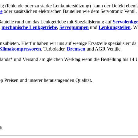
ig (fehlende oder zu starke Lenkunterstützung) kann der Defekt ebenf
e
oder zusätzlichen elektrischen Bauteilen wie dem Servotronic Ventil.
 Bauteile rund um das Lenkgetriebe mit Spezialisierung auf
Servolenkge
,
mechanische
Lenkgetriebe
,
Servopumpen
und
Lenkungsteilen
. W
nzubieten. Hierfür haben wir uns auf wenige Ersatzeile spezialisiert da
Klimakompressoren
, Turbolader,
Bremsen
und AGR Ventile.
lands* und Versand am gleichen Werktag wenn die Bestellung bis 14 U
p Preisen und unserer herausragenden Qualität.
t