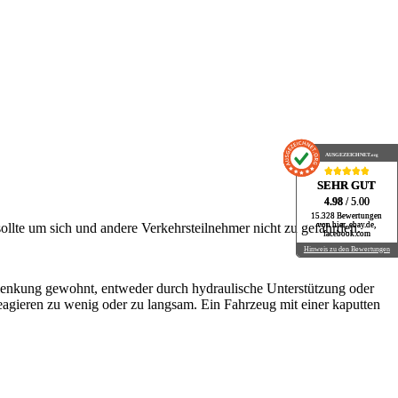
AUSGEZEICHNET
AUSGEZEICHNET
.org
.org
SEHR GUT
SEHR GUT
4.98
4.98
/ 5.00
/ 5.00
15.328 Bewertungen
15.328 Bewertungen
von hier, ebay.de,
von hier, ebay.de,
sollte um sich und andere Verkehrsteilnehmer nicht zu gefährden.
facebook.com
facebook.com
Hinweis zu den Bewertungen
Hinweis zu den Bewertungen
volenkung gewohnt, entweder durch hydraulische Unterstützung oder
 reagieren zu wenig oder zu langsam. Ein Fahrzeug mit einer kaputten