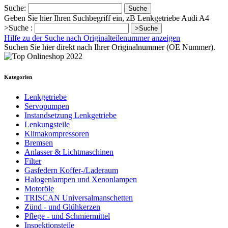
Suche:
Suche
Geben Sie hier Ihren Suchbegriff ein, zB Lenkgetriebe Audi A4
>Suche :
>Suche
Hilfe zu der Suche nach Originalteilenummer anzeigen
Suchen Sie hier direkt nach Ihrer Originalnummer (OE Nummer).
Kategorien
Lenkgetriebe
Servopumpen
Instandsetzung Lenkgetriebe
Lenkungsteile
Klimakompressoren
Bremsen
Anlasser & Lichtmaschinen
Filter
Gasfedern Koffer-/Laderaum
Halogenlampen und Xenonlampen
Motoröle
TRISCAN Universalmanschetten
Zünd - und Glühkerzen
Pflege - und Schmiermittel
Inspektionsteile