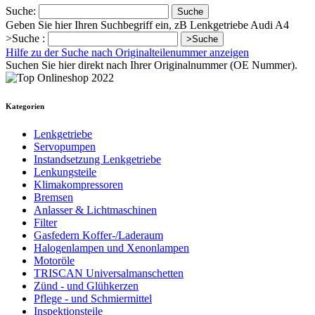
Suche:
Suche
Geben Sie hier Ihren Suchbegriff ein, zB Lenkgetriebe Audi A4
>Suche :
>Suche
Hilfe zu der Suche nach Originalteilenummer anzeigen
Suchen Sie hier direkt nach Ihrer Originalnummer (OE Nummer).
Kategorien
Lenkgetriebe
Servopumpen
Instandsetzung Lenkgetriebe
Lenkungsteile
Klimakompressoren
Bremsen
Anlasser & Lichtmaschinen
Filter
Gasfedern Koffer-/Laderaum
Halogenlampen und Xenonlampen
Motoröle
TRISCAN Universalmanschetten
Zünd - und Glühkerzen
Pflege - und Schmiermittel
Inspektionsteile