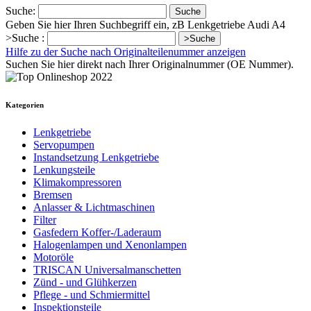
Suche:
Suche
Geben Sie hier Ihren Suchbegriff ein, zB Lenkgetriebe Audi A4
>Suche :
>Suche
Hilfe zu der Suche nach Originalteilenummer anzeigen
Suchen Sie hier direkt nach Ihrer Originalnummer (OE Nummer).
Kategorien
Lenkgetriebe
Servopumpen
Instandsetzung Lenkgetriebe
Lenkungsteile
Klimakompressoren
Bremsen
Anlasser & Lichtmaschinen
Filter
Gasfedern Koffer-/Laderaum
Halogenlampen und Xenonlampen
Motoröle
TRISCAN Universalmanschetten
Zünd - und Glühkerzen
Pflege - und Schmiermittel
Inspektionsteile