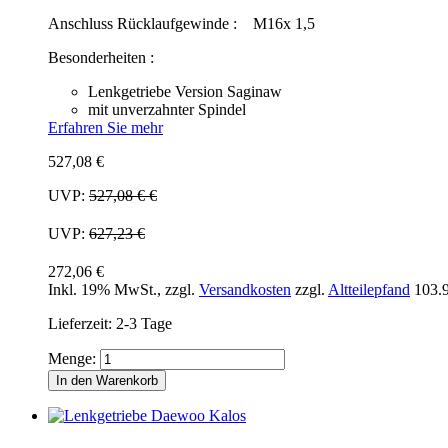
Anschluss Rücklaufgewinde : M16x 1,5
Besonderheiten :
Lenkgetriebe Version Saginaw
mit unverzahnter Spindel
Erfahren Sie mehr
527,08 €
UVP:
527,08 €
€
UVP:
627,23 €
272,06 €
Inkl. 19% MwSt.
,
zzgl.
Versandkosten
zzgl.
Altteilepfand
103.
Lieferzeit: 2-3 Tage
Menge:
In den Warenkorb