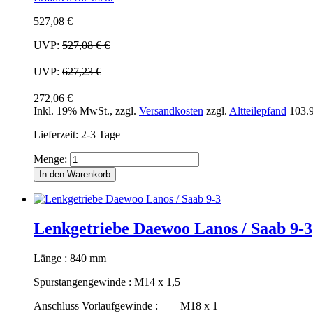
527,08 €
UVP:
527,08 €
€
UVP:
627,23 €
272,06 €
Inkl. 19% MwSt.
,
zzgl.
Versandkosten
zzgl.
Altteilepfand
103.
Lieferzeit: 2-3 Tage
Menge:
In den Warenkorb
Lenkgetriebe Daewoo Lanos / Saab 9-3
Länge : 840 mm
Spurstangengewinde : M14 x 1,5
Anschluss Vorlaufgewinde : M18 x 1