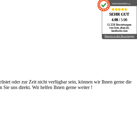
AUSGEZEICHNET
AUSGEZEICHNET
.org
.org
SEHR GUT
SEHR GUT
4.98
4.98
/ 5.00
/ 5.00
15.328 Bewertungen
15.328 Bewertungen
von hier, ebay.de,
von hier, ebay.de,
facebook.com
facebook.com
Hinweis zu den Bewertungen
Hinweis zu den Bewertungen
istet oder zur Zeit nicht verfügbar sein, können wir Ihnen gerne die
n Sie uns direkt. Wir helfen Ihnen gerne weiter !