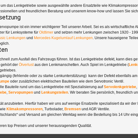
d um das Lenkgetriebe sowie ausgewählte andere Ersatzteile wie Klimakompressore
ofessionellen und freundlichen Beratung und unserem know-how und lassen Sie sic
dsetzung
opumpe ist ein immer wichtigerer Teil unserer Arbeit. Sei es als wirtschaftliche A
zer für Lenksysteme für
Oldtimer
und setzen mehr Lenkungen zwischen 1920 - 1990 
sic Lenkungen
und
Mercedes Kugelumlauf Lenkungen
. Unsere hauseigene Teile
glich.
ten
schnell zum Ausfall des Fahrzeugs führen. Ist das Lenkgetriebe defekt, kann dies g
 gehört der
Ölverlust
aus den Lenkmanschetten. Auch Spiel im Lenkgetriebe (
Lenk
getriebes.
tgängig (fehlende oder zu starke Lenkunterstützung) kann der Defekt ebenfalls a
pumpe
oder zusätzlichen elektrischen Bauteilen wie dem Servotronic Ventil.
 alle Bauteile rund um das Lenkgetriebe mit Spezialisierung auf
Servolenkgetriebe
,
iebe
,
Servopumpen
und
Lenkungsteilen
. Wir beraten Sie persönlich, freundlich 
ät anzubieten. Hierfür haben wir uns auf wenige Ersatzeile spezialisiert da wir der
 wie
Klimakompressoren
, Turbolader,
Bremsen
und AGR Ventile.
tschlands* und Versand am gleichen Werktag wenn die Bestellung bis 14 Uhr eing
ren top Preisen und unserer herausragenden Qualität.