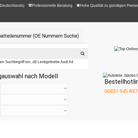
 Deutschlands)
Professionelle Beratung
Hohe Qualität zu günstigen Preise
inalteilenummer (OE Nummern Suche)
ren Suchbegriff ein, zB Lenkgetriebe Audi A4
gauswahl nach Modell
Bestellhotli
06831 945 897