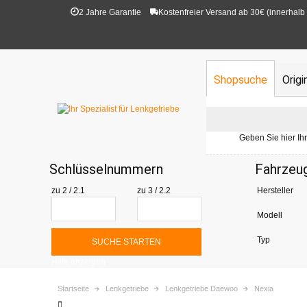
2 Jahre Garantie
Kostenfreier Versand ab 30€ (innerhalb
Shopsuche
Orig
Geben Sie hier Ih
Schlüsselnummern
Fahrzeu
zu 2 / 2.1
zu 3 / 2.2
Hersteller
Modell
Typ
SUCHE STARTEN
Hilfe anzeigen
Startseite
Lenkgetriebe
Lenkgetriebe Daewoo
Nexia