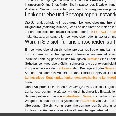
In unserem Online Shop finden Sie Ihr passendes Ersatzteil run
Profitieren Sie von unserer langjährigen Erfahrung, unserer pr
Lenkgetriebe und Servopumpen Instan
Die Generalüberholung Ihres eigenen Lenkgetriebes und Ihrer Serv
Originalität
(matching number). Wir sind der führende Instandset
unseren beliebtesten Instandsetzungen gehören
PORSCHE Clas
instandsetzbaren kompletten Lenkgetrieben oder Einzelteilen mö
Warum Sie sich für uns entscheiden soll
Ein Lenkgetriebe ist ein sicherheitsrelevantes Bauteil und kann 
Form äußern. Zu den häufigsten Problemen eines Lenkgetriebes
indirekte Lenkung gehört zu den häufigsten
Defekten
eines Lenk
Geht das Lenkgetriebe plötzlich schwergängig oder extrem leich
Komponenten wie der
Lenksäule
, dem Kreuzgelenk, der
Servo
Seit über 20 Jahren ist Autoteile Jakobs GmbH Ihr Spezialist für
Lenkgetriebe
,
Kugelumlauflenkungen
,
mechanische
Lenkgetr
finden.
Unser Anspruch ist es, Ihnen hochwertige Ersatzteile in OE Qualit
Lenkungsprogramm ergänzen wir durch hochwertige Ersatzteile
Bei uns profitieren Sie von
kostenfreiem Versand
innerhalb Deu
Wir geben auf unsere Lenksysteme eine
Garantie
von 2 Jahren.
Überzeugen Sie sich von unserem hervorragenden Service, unse
Ihr Team der Autoteile Jakobs GmbH. www.lenkgetriebe.net