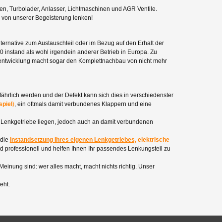
n, Turbolader, Anlasser, Lichtmaschinen und AGR Ventile.
h von unserer Begeisterung lenken!
lternative zum Austauschteil oder im Bezug auf den Erhalt der
instand als wohl irgendein anderer Betrieb in Europa. Zu
entwicklung macht sogar den Komplettnachbau von nicht mehr
efährlich werden und der Defekt kann sich dies in verschiedenster
spiel
)
, ein oftmals damit verbundenes Klappern und eine
m Lenkgetriebe liegen, jedoch auch an damit verbundenen
 die
Instandsetzung Ihres eigenen Lenkgetriebes,
elektrische
und professionell und helfen Ihnen Ihr passendes Lenkungsteil zu
 Meinung sind: wer alles macht, macht nichts richtig. Unser
eht.