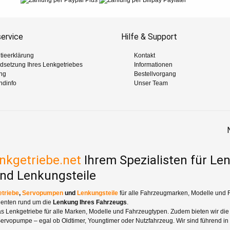
ervice
Hilfe & Support
tieerklärung
Kontakt
ndsetzung Ihres Lenkgetriebes
Informationen
ng
Bestellvorgang
ndinfo
Unser Team
nkgetriebe.net
Ihrem Spezialisten für Le
nd Lenkungsteile
triebe
,
Servopumpen
und
Lenkungsteile
für alle Fahrzeugmarken, Modelle und 
enten rund um die
Lenkung Ihres Fahrzeugs
.
as Lenkgetriebe für alle Marken, Modelle und Fahrzeugtypen. Zudem bieten wir die 
ervopumpe – egal ob Oldtimer, Youngtimer oder Nutzfahrzeug. Wir sind führend in