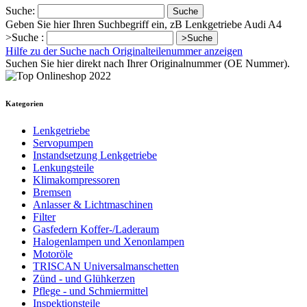
Suche:
Suche
Geben Sie hier Ihren Suchbegriff ein, zB Lenkgetriebe Audi A4
>Suche :
>Suche
Hilfe zu der Suche nach Originalteilenummer anzeigen
Suchen Sie hier direkt nach Ihrer Originalnummer (OE Nummer).
Kategorien
Lenkgetriebe
Servopumpen
Instandsetzung Lenkgetriebe
Lenkungsteile
Klimakompressoren
Bremsen
Anlasser & Lichtmaschinen
Filter
Gasfedern Koffer-/Laderaum
Halogenlampen und Xenonlampen
Motoröle
TRISCAN Universalmanschetten
Zünd - und Glühkerzen
Pflege - und Schmiermittel
Inspektionsteile