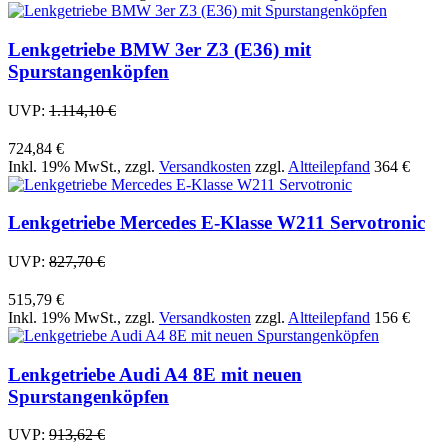
Lenkgetriebe BMW 3er Z3 (E36) mit
Spurstangenköpfen
UVP:
1.114,10 €
724,84 €
Inkl. 19% MwSt.
,
zzgl.
Versandkosten
zzgl.
Altteilepfand
364 €
Lenkgetriebe Mercedes E-Klasse W211 Servotronic
UVP:
827,70 €
515,79 €
Inkl. 19% MwSt.
,
zzgl.
Versandkosten
zzgl.
Altteilepfand
156 €
Lenkgetriebe Audi A4 8E mit neuen
Spurstangenköpfen
UVP:
913,62 €