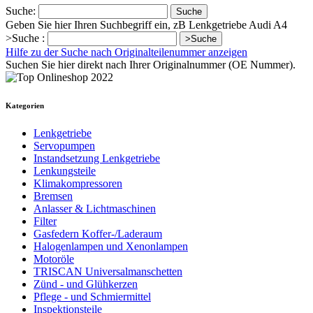
Suche:
Suche
Geben Sie hier Ihren Suchbegriff ein, zB Lenkgetriebe Audi A4
>Suche :
>Suche
Hilfe zu der Suche nach Originalteilenummer anzeigen
Suchen Sie hier direkt nach Ihrer Originalnummer (OE Nummer).
Kategorien
Lenkgetriebe
Servopumpen
Instandsetzung Lenkgetriebe
Lenkungsteile
Klimakompressoren
Bremsen
Anlasser & Lichtmaschinen
Filter
Gasfedern Koffer-/Laderaum
Halogenlampen und Xenonlampen
Motoröle
TRISCAN Universalmanschetten
Zünd - und Glühkerzen
Pflege - und Schmiermittel
Inspektionsteile