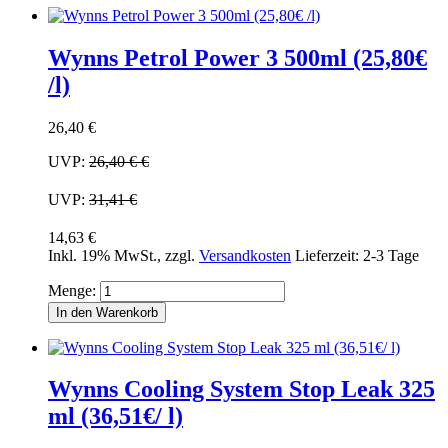
Wynns Petrol Power 3 500ml (25,80€
/l)
26,40 €
UVP:
26,40 €
€
UVP:
31,41 €
14,63 €
Inkl. 19% MwSt.
,
zzgl.
Versandkosten
Lieferzeit: 2-3 Tage
Menge:
In den Warenkorb
Wynns Cooling System Stop Leak 325
ml (36,51€/ l)