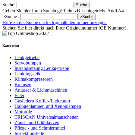
Suche:
Suche
Geben Sie hier Ihren Suchbegriff ein, zB Lenkgetriebe Audi A4
>Suche :
>Suche
Hilfe zu der Suche nach Originalteilenummer anzeigen
Suchen Sie hier direkt nach Ihrer Originalnummer (OE Nummer).
Kategorien
Lenkgetriebe
Servopumpen
Instandsetzung Lenkgetriebe
Lenkungsteile
Klimakompressoren
Bremsen
Anlasser & Lichtmaschinen
Filter
Gasfedern Koffer-/Laderaum
Halogenlampen und Xenonlampen
Motoröle
TRISCAN Universalmanschetten
Zünd - und Glühkerzen
Pflege - und Schmiermittel
Inspektionsteile