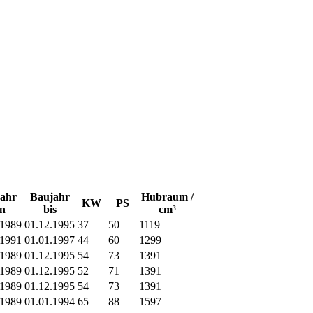
ahr
Baujahr
Hubraum /
KW
PS
n
bis
cm³
.1989
01.12.1995
37
50
1119
.1991
01.01.1997
44
60
1299
.1989
01.12.1995
54
73
1391
.1989
01.12.1995
52
71
1391
.1989
01.12.1995
54
73
1391
.1989
01.01.1994
65
88
1597