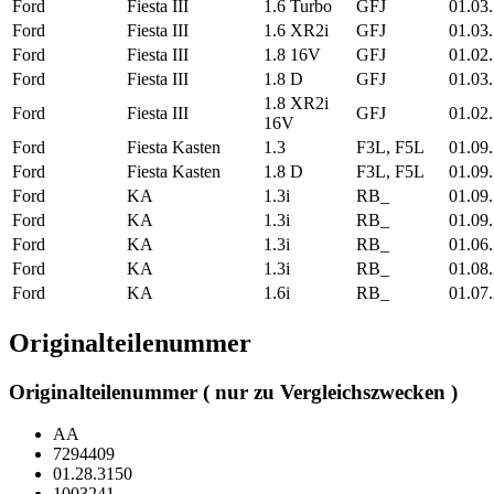
Ford
Fiesta III
1.6 Turbo
GFJ
01.03
Ford
Fiesta III
1.6 XR2i
GFJ
01.03
Ford
Fiesta III
1.8 16V
GFJ
01.02
Ford
Fiesta III
1.8 D
GFJ
01.03
1.8 XR2i
Ford
Fiesta III
GFJ
01.02
16V
Ford
Fiesta Kasten
1.3
F3L, F5L
01.09
Ford
Fiesta Kasten
1.8 D
F3L, F5L
01.09
Ford
KA
1.3i
RB_
01.09
Ford
KA
1.3i
RB_
01.09
Ford
KA
1.3i
RB_
01.06
Ford
KA
1.3i
RB_
01.08
Ford
KA
1.6i
RB_
01.07
Originalteilenummer
Originalteilenummer ( nur zu Vergleichszwecken )
AA
7294409
01.28.3150
1003241