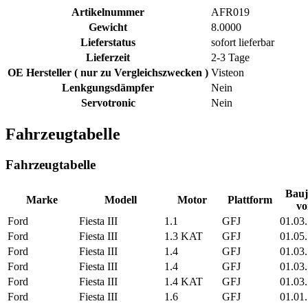
Artikelnummer
AFR019
Gewicht
8.0000
Lieferstatus
sofort lieferbar
Lieferzeit
2-3 Tage
OE Hersteller ( nur zu Vergleichszwecken )
Visteon
Lenkgungsdämpfer
Nein
Servotronic
Nein
Fahrzeugtabelle
Fahrzeugtabelle
Bauj
Marke
Modell
Motor
Plattform
vo
Ford
Fiesta III
1.1
GFJ
01.03
Ford
Fiesta III
1.3 KAT
GFJ
01.05
Ford
Fiesta III
1.4
GFJ
01.03
Ford
Fiesta III
1.4
GFJ
01.03
Ford
Fiesta III
1.4 KAT
GFJ
01.03
Ford
Fiesta III
1.6
GFJ
01.01