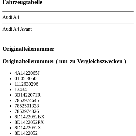
Fahrzeugtabelle
Audi A4
Audi A4 Avant
Originalteilenummer
Originalteilenummer ( nur zu Vergleichszwecken )
4A1422065J
01.05.3050
1112630296
13434
3B1422071R
7852974645
7852501328
7852974326
8D1422052BX
8D1422052PX
8D1422052X
8D1422052