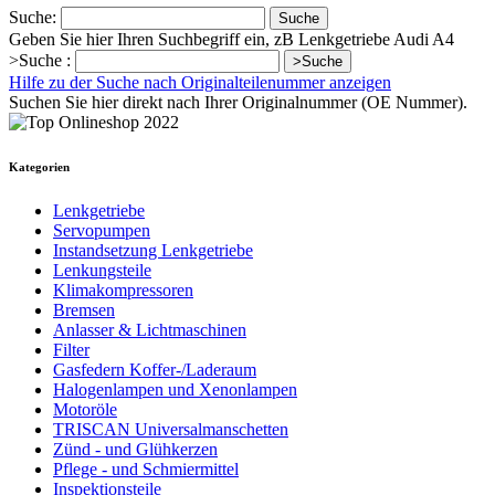
Suche:
Suche
Geben Sie hier Ihren Suchbegriff ein, zB Lenkgetriebe Audi A4
>Suche :
>Suche
Hilfe zu der Suche nach Originalteilenummer anzeigen
Suchen Sie hier direkt nach Ihrer Originalnummer (OE Nummer).
Kategorien
Lenkgetriebe
Servopumpen
Instandsetzung Lenkgetriebe
Lenkungsteile
Klimakompressoren
Bremsen
Anlasser & Lichtmaschinen
Filter
Gasfedern Koffer-/Laderaum
Halogenlampen und Xenonlampen
Motoröle
TRISCAN Universalmanschetten
Zünd - und Glühkerzen
Pflege - und Schmiermittel
Inspektionsteile