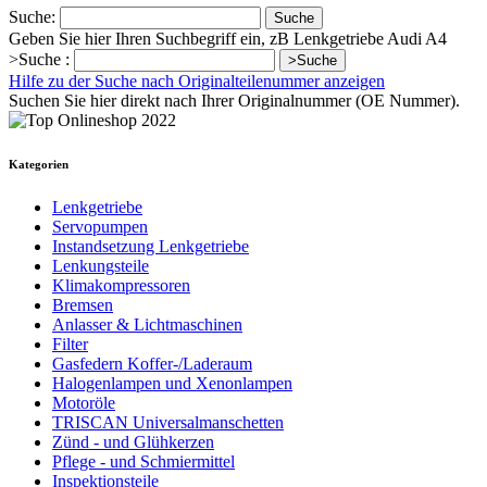
Suche:
Suche
Geben Sie hier Ihren Suchbegriff ein, zB Lenkgetriebe Audi A4
>Suche :
>Suche
Hilfe zu der Suche nach Originalteilenummer anzeigen
Suchen Sie hier direkt nach Ihrer Originalnummer (OE Nummer).
Kategorien
Lenkgetriebe
Servopumpen
Instandsetzung Lenkgetriebe
Lenkungsteile
Klimakompressoren
Bremsen
Anlasser & Lichtmaschinen
Filter
Gasfedern Koffer-/Laderaum
Halogenlampen und Xenonlampen
Motoröle
TRISCAN Universalmanschetten
Zünd - und Glühkerzen
Pflege - und Schmiermittel
Inspektionsteile