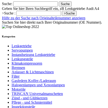
Suche:
Suche
Geben Sie hier Ihren Suchbegriff ein, zB Lenkgetriebe Audi A4
>Suche :
>Suche
Hilfe zu der Suche nach Originalteilenummer anzeigen
Suchen Sie hier direkt nach Ihrer Originalnummer (OE Nummer).
Kategorien
Lenkgetriebe
Servopumpen
Instandsetzung Lenkgetriebe
Lenkungsteile
Klimakompressoren
Bremsen
Anlasser & Lichtmaschinen
Filter
Gasfedern Koffer-/Laderaum
Halogenlampen und Xenonlampen
Motoröle
TRISCAN Universalmanschetten
Zünd - und Glühkerzen
Pflege - und Schmiermittel
Inspektionsteile