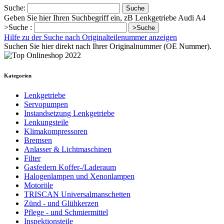
Suche:
Suche
Geben Sie hier Ihren Suchbegriff ein, zB Lenkgetriebe Audi A4
>Suche :
>Suche
Hilfe zu der Suche nach Originalteilenummer anzeigen
Suchen Sie hier direkt nach Ihrer Originalnummer (OE Nummer).
Kategorien
Lenkgetriebe
Servopumpen
Instandsetzung Lenkgetriebe
Lenkungsteile
Klimakompressoren
Bremsen
Anlasser & Lichtmaschinen
Filter
Gasfedern Koffer-/Laderaum
Halogenlampen und Xenonlampen
Motoröle
TRISCAN Universalmanschetten
Zünd - und Glühkerzen
Pflege - und Schmiermittel
Inspektionsteile