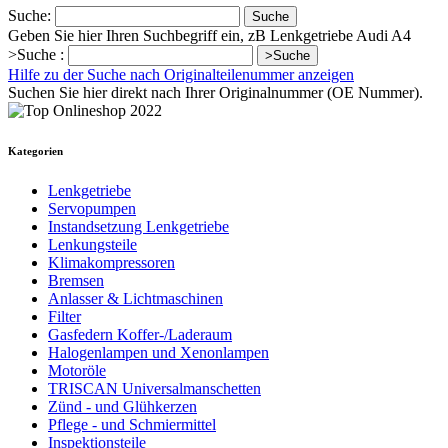
Suche:
Suche
Geben Sie hier Ihren Suchbegriff ein, zB Lenkgetriebe Audi A4
>Suche :
>Suche
Hilfe zu der Suche nach Originalteilenummer anzeigen
Suchen Sie hier direkt nach Ihrer Originalnummer (OE Nummer).
Kategorien
Lenkgetriebe
Servopumpen
Instandsetzung Lenkgetriebe
Lenkungsteile
Klimakompressoren
Bremsen
Anlasser & Lichtmaschinen
Filter
Gasfedern Koffer-/Laderaum
Halogenlampen und Xenonlampen
Motoröle
TRISCAN Universalmanschetten
Zünd - und Glühkerzen
Pflege - und Schmiermittel
Inspektionsteile