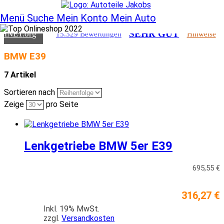
SEHR GUT
CHNET
.org
15.329 Bewertungen
Hinweise
Menü
Suche
Mein Konto
Mein Auto
SEHR GUT
CHNET
.org
15.329 Bewertungen
Hinweise
BMW E39
7 Artikel
Sortieren nach
Zeige
pro Seite
Lenkgetriebe BMW 5er E39
695,55 €
316,27 €
Inkl. 19% MwSt.
zzgl.
Versandkosten