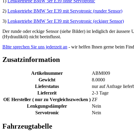
1)
Lenkgetriebe BMW 5er E39 ohne Servotronic
2)
Lenkgetriebe BMW 5er E39 mit Servotronic (runder Sensor)
3)
Lenkgetriebe BMW 5er E39 mit Servotronic (eckiger Sensor)
Der runde oder eckige Sensor (siehe Bilder) ist lediglich der äussere
(Hydrauliköl) nicht beeinflusst.
BItte sprechen Sie uns jederzeit an
- wir helfen Ihnen gerne beim Fin
Zusatzinformation
Artikelnummer
ABM009
Gewicht
8.0000
Lieferstatus
nur auf Anfrage liefer
Lieferzeit
2-3 Tage
OE Hersteller ( nur zu Vergleichszwecken )
ZF
Lenkgungsdämpfer
Nein
Servotronic
Nein
Fahrzeugtabelle