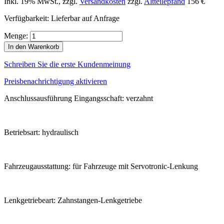
Inkl. 19% MwSt.
,
zzgl.
Versandkosten
zzgl.
Altteilepfand
156 €
Verfügbarkeit:
Lieferbar auf Anfrage
Menge:
In den Warenkorb
Schreiben Sie die erste Kundenmeinung
Preisbenachrichtigung aktivieren
Anschlussausführung Eingangsschaft: verzahnt
Betriebsart: hydraulisch
Fahrzeugausstattung: für Fahrzeuge mit Servotronic-Lenkung
Lenkgetriebeart: Zahnstangen-Lenkgetriebe