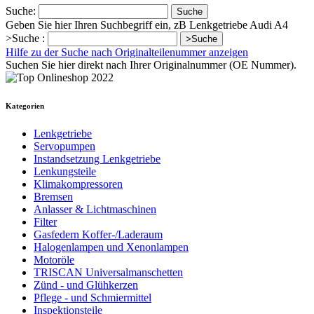
Suche:
Suche
Geben Sie hier Ihren Suchbegriff ein, zB Lenkgetriebe Audi A4
>Suche :
>Suche
Hilfe zu der Suche nach Originalteilenummer anzeigen
Suchen Sie hier direkt nach Ihrer Originalnummer (OE Nummer).
Kategorien
Lenkgetriebe
Servopumpen
Instandsetzung Lenkgetriebe
Lenkungsteile
Klimakompressoren
Bremsen
Anlasser & Lichtmaschinen
Filter
Gasfedern Koffer-/Laderaum
Halogenlampen und Xenonlampen
Motoröle
TRISCAN Universalmanschetten
Zünd - und Glühkerzen
Pflege - und Schmiermittel
Inspektionsteile