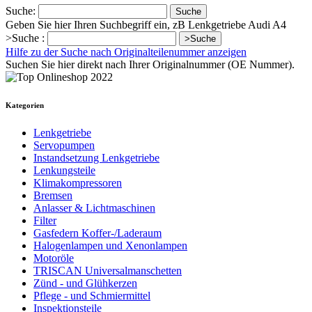
Suche:
Suche
Geben Sie hier Ihren Suchbegriff ein, zB Lenkgetriebe Audi A4
>Suche :
>Suche
Hilfe zu der Suche nach Originalteilenummer anzeigen
Suchen Sie hier direkt nach Ihrer Originalnummer (OE Nummer).
Kategorien
Lenkgetriebe
Servopumpen
Instandsetzung Lenkgetriebe
Lenkungsteile
Klimakompressoren
Bremsen
Anlasser & Lichtmaschinen
Filter
Gasfedern Koffer-/Laderaum
Halogenlampen und Xenonlampen
Motoröle
TRISCAN Universalmanschetten
Zünd - und Glühkerzen
Pflege - und Schmiermittel
Inspektionsteile