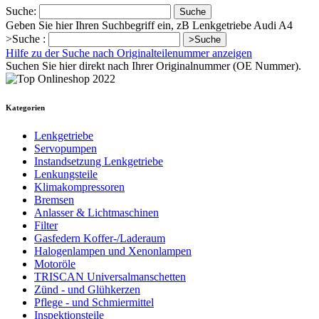
Suche:
Suche
Geben Sie hier Ihren Suchbegriff ein, zB Lenkgetriebe Audi A4
>Suche :
>Suche
Hilfe zu der Suche nach Originalteilenummer anzeigen
Suchen Sie hier direkt nach Ihrer Originalnummer (OE Nummer).
Kategorien
Lenkgetriebe
Servopumpen
Instandsetzung Lenkgetriebe
Lenkungsteile
Klimakompressoren
Bremsen
Anlasser & Lichtmaschinen
Filter
Gasfedern Koffer-/Laderaum
Halogenlampen und Xenonlampen
Motoröle
TRISCAN Universalmanschetten
Zünd - und Glühkerzen
Pflege - und Schmiermittel
Inspektionsteile