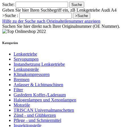
Suche:
Suche
Geben Sie hier Ihren Suchbegriff ein, zB Lenkgetriebe Audi A4
>Suche :
>Suche
Hilfe zu der Suche nach Originalteilenummer anzeigen
Suchen Sie hier direkt nach Ihrer Originalnummer (OE Nummer).
Kategorien
Lenkgetriebe
Servopumpen
Instandsetzung Lenkgetriebe
Lenkungsteile
Klimakompressoren
Bremsen
Anlasser & Lichtmaschinen
Filter
Gasfedern Koffer-/Laderaum
Halogenlampen und Xenonlampen
Motoröle
TRISCAN Universalmanschetten
Zünd - und Glühkerzen
Pflege - und Schmiermittel
Inspektionsteile