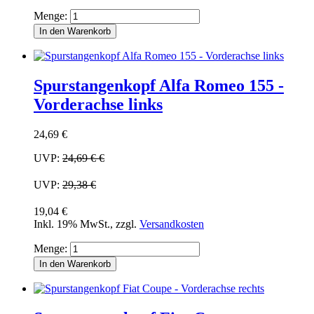
Menge:
In den Warenkorb
Spurstangenkopf Alfa Romeo 155 -
Vorderachse links
24,69 €
UVP:
24,69 €
€
UVP:
29,38 €
19,04 €
Inkl. 19% MwSt.
,
zzgl.
Versandkosten
Menge:
In den Warenkorb