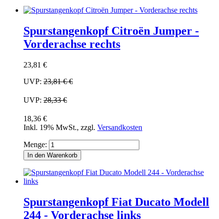
Spurstangenkopf Citroën Jumper -
Vorderachse rechts
23,81 €
UVP:
23,81 €
€
UVP:
28,33 €
18,36 €
Inkl. 19% MwSt.
,
zzgl.
Versandkosten
Menge:
In den Warenkorb
Spurstangenkopf Fiat Ducato Modell
244 - Vorderachse links