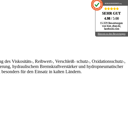
AUSGEZEICHNET
AUSGEZEICHNET
.org
.org
SEHR GUT
SEHR GUT
4.98
4.98
/ 5.00
/ 5.00
15.329 Bewertungen
15.329 Bewertungen
von hier, ebay.de,
von hier, ebay.de,
facebook.com
facebook.com
Hinweis zu den Bewertungen
Hinweis zu den Bewertungen
g des Viskositäts-, Reibwert-, Verschleiß- schutz-, Oxidationsschutz-,
lierung, hydraulischem Bremskraftverstärker und hydropneumatischer
 besonders für den Einsatz in kalten Ländern.