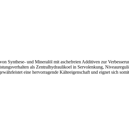
 von Synthese- und Mineralöl mit aschefreien Additiven zur Verbesserun
istungsverhalten als Zentralhydraulikoel in Servolenkung, Niveauregu
währleistet eine hervorragende Kälteeigenschaft und eignet sich somit