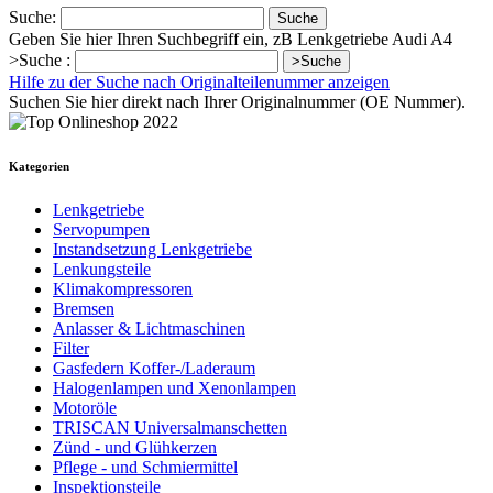
Suche:
Suche
Geben Sie hier Ihren Suchbegriff ein, zB Lenkgetriebe Audi A4
>Suche :
>Suche
Hilfe zu der Suche nach Originalteilenummer anzeigen
Suchen Sie hier direkt nach Ihrer Originalnummer (OE Nummer).
Kategorien
Lenkgetriebe
Servopumpen
Instandsetzung Lenkgetriebe
Lenkungsteile
Klimakompressoren
Bremsen
Anlasser & Lichtmaschinen
Filter
Gasfedern Koffer-/Laderaum
Halogenlampen und Xenonlampen
Motoröle
TRISCAN Universalmanschetten
Zünd - und Glühkerzen
Pflege - und Schmiermittel
Inspektionsteile