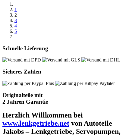
1
2
3
4
5
Schnelle Lieferung
Sicheres Zahlen
Originalteile mit
2 Jahren Garantie
Herzlich Willkommen bei
www.lenkgetriebe.net
von Autoteile
Jakobs – Lenkgetriebe, Servopumpen,