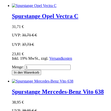
Spurstange Opel Vectra C
31,71 €
UVP:
31,71 €
€
UVP:
37,73 €
23,81 €
Inkl. 19% MwSt.
,
zzgl.
Versandkosten
Menge:
In den Warenkorb
Spurstange Mercedes-Benz Vito 638
38,95 €
UVP:
38,95 €
€