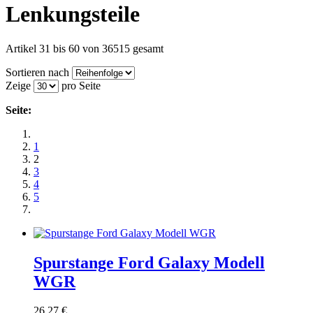
Lenkungsteile
Artikel 31 bis 60 von 36515 gesamt
Sortieren nach
Zeige
pro Seite
Seite:
1
2
3
4
5
Spurstange Ford Galaxy Modell
WGR
26,27 €