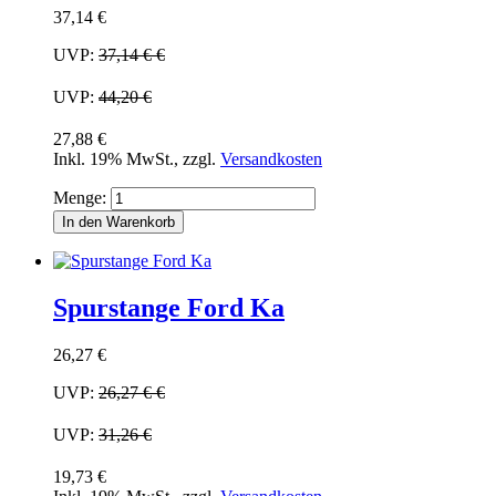
37,14 €
UVP:
37,14 €
€
UVP:
44,20 €
27,88 €
Inkl. 19% MwSt.
,
zzgl.
Versandkosten
Menge:
In den Warenkorb
Spurstange Ford Ka
26,27 €
UVP:
26,27 €
€
UVP:
31,26 €
19,73 €