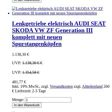
Lenkgetriebe elektrisch AUDI SEAT
SKODA VW ZF Generation III
komplett mit neuen
Spurstangenköpfen
1.138,30 €
UVP:
1.138,30 €
€
UVP:
1.354,58 €
481,77 €
Inkl. 19% MwSt.
,
zzgl.
Versandkosten
zzgl.
Altteilepfand
260
€
Lieferzeit: 2-3 Tage
Menge:
In den Warenkorb