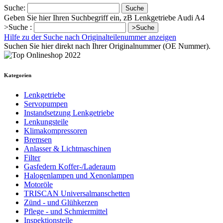
Suche:
Suche
Geben Sie hier Ihren Suchbegriff ein, zB Lenkgetriebe Audi A4
>Suche :
>Suche
Hilfe zu der Suche nach Originalteilenummer anzeigen
Suchen Sie hier direkt nach Ihrer Originalnummer (OE Nummer).
Kategorien
Lenkgetriebe
Servopumpen
Instandsetzung Lenkgetriebe
Lenkungsteile
Klimakompressoren
Bremsen
Anlasser & Lichtmaschinen
Filter
Gasfedern Koffer-/Laderaum
Halogenlampen und Xenonlampen
Motoröle
TRISCAN Universalmanschetten
Zünd - und Glühkerzen
Pflege - und Schmiermittel
Inspektionsteile