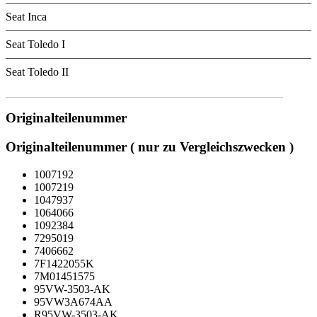
Seat Inca
Seat Toledo I
Seat Toledo II
Originalteilenummer
Originalteilenummer ( nur zu Vergleichszwecken )
1007192
1007219
1047937
1064066
1092384
7295019
7406662
7F1422055K
7M01451575
95VW-3503-AK
95VW3A674AA
R95VW-3503-AK