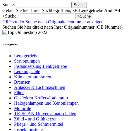
Suche:
Suche
Geben Sie hier Ihren Suchbegriff ein, zB Lenkgetriebe Audi A4
>Suche :
>Suche
Hilfe zu der Suche nach Originalteilenummer anzeigen
Suchen Sie hier direkt nach Ihrer Originalnummer (OE Nummer).
Kategorien
Lenkgetriebe
Servopumpen
Instandsetzung Lenkgetriebe
Lenkungsteile
Klimakompressoren
Bremsen
Anlasser & Lichtmaschinen
Filter
Gasfedern Koffer-/Laderaum
Halogenlampen und Xenonlampen
Motoröle
TRISCAN Universalmanschetten
Zünd - und Glühkerzen
Pflege - und Schmiermittel
Inspektionsteile