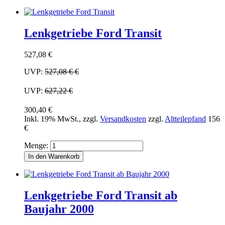
Lenkgetriebe Ford Transit
527,08 €
UVP:
527,08 €
€
UVP:
627,22 €
300,40 €
Inkl. 19% MwSt.
,
zzgl.
Versandkosten
zzgl.
Altteilepfand
156
€
Menge:
In den Warenkorb
Lenkgetriebe Ford Transit ab
Baujahr 2000