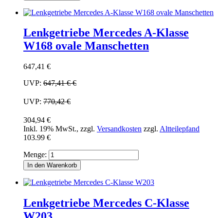
Lenkgetriebe Mercedes A-Klasse
W168 ovale Manschetten
647,41 €
UVP:
647,41 €
€
UVP:
770,42 €
304,94 €
Inkl. 19% MwSt.
,
zzgl.
Versandkosten
zzgl.
Altteilepfand
103.99 €
Menge:
In den Warenkorb
Lenkgetriebe Mercedes C-Klasse
W203