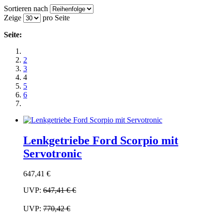
Sortieren nach
Zeige
pro Seite
Seite:
2
3
4
5
6
Lenkgetriebe Ford Scorpio mit
Servotronic
647,41 €
UVP:
647,41 €
€
UVP:
770,42 €