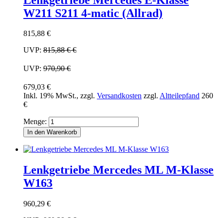
W211 S211 4-matic (Allrad)
815,88 €
UVP:
815,88 €
€
UVP:
970,90 €
679,03 €
Inkl. 19% MwSt.
,
zzgl.
Versandkosten
zzgl.
Altteilepfand
260
€
Menge:
In den Warenkorb
Lenkgetriebe Mercedes ML M-Klasse
W163
960,29 €