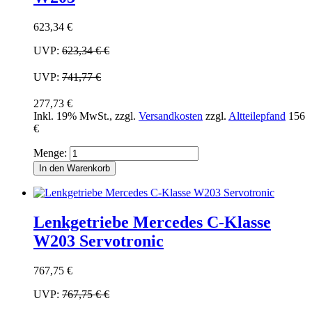
623,34 €
UVP:
623,34 €
€
UVP:
741,77 €
277,73 €
Inkl. 19% MwSt.
,
zzgl.
Versandkosten
zzgl.
Altteilepfand
156
€
Menge:
In den Warenkorb
Lenkgetriebe Mercedes C-Klasse
W203 Servotronic
767,75 €
UVP:
767,75 €
€