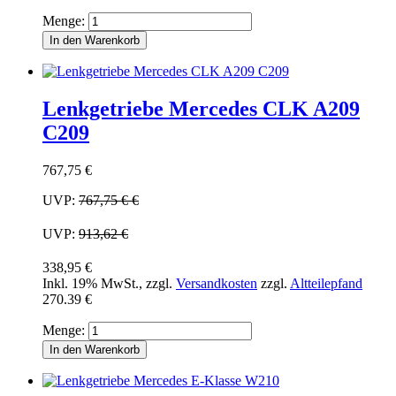
Menge:
In den Warenkorb
Lenkgetriebe Mercedes CLK A209
C209
767,75 €
UVP:
767,75 €
€
UVP:
913,62 €
338,95 €
Inkl. 19% MwSt.
,
zzgl.
Versandkosten
zzgl.
Altteilepfand
270.39 €
Menge:
In den Warenkorb