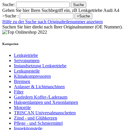
Suche:
Suche
Geben Sie hier Ihren Suchbegriff ein, zB Lenkgetriebe Audi A4
>Suche :
>Suche
Hilfe zu der Suche nach Originalteilenummer anzeigen
Suchen Sie hier direkt nach Ihrer Originalnummer (OE Nummer).
Kategorien
Lenkgetriebe
Servopumpen
Instandsetzung Lenkgetriebe
Lenkungsteile
Klimakompressoren
Bremsen
Anlasser & Lichtmaschinen
Filter
Gasfedern Koffer-/Laderaum
Halogenlampen und Xenonlampen
Motoröle
TRISCAN Universalmanschetten
Zünd - und Glühkerzen
Pflege - und Schmiermittel
Inspektionsteile