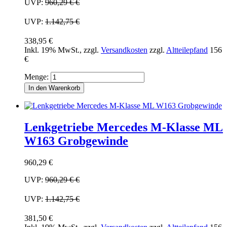
UVP:
960,29 €
€
UVP:
1.142,75 €
338,95 €
Inkl. 19% MwSt.
,
zzgl.
Versandkosten
zzgl.
Altteilepfand
156
€
Menge:
In den Warenkorb
Lenkgetriebe Mercedes M-Klasse ML
W163 Grobgewinde
960,29 €
UVP:
960,29 €
€
UVP:
1.142,75 €
381,50 €