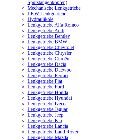
Spurstangenköpfen)
Mechanische Lenkgetriebe
LKW Lenkgetriebe
Hydrauliköle
Lenkgetriebe Alfa Romeo
Lenkgetriebe Audi
Lenkgetriebe Bentley
Lenkgetriebe BMW
Lenkgetriebe Chevrolet
Lenkgetriebe Chrysler
Lenkgetriebe Citroën
Lenkgetriebe Dacia
Lenkgetriebe Daewoo
Lenkgetriebe Ferrari
Lenkgetriebe Fiat
Lenkgetriebe Ford
Lenkgetriebe Honda
Lenkgetriebe Hyundai
Lenkgetriebe Iveco
Lenkgetriebe Jaguar
Lenkgetriebe Jeep
Lenkgetriebe Kia
Lenkgetriebe Lancia
Lenkgetriebe Land Rover
Lenkgetriebe Mazda