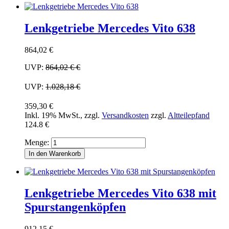
Lenkgetriebe Mercedes Vito 638
864,02 €
UVP:
864,02 €
€
UVP:
1.028,18 €
359,30 €
Inkl. 19% MwSt.
,
zzgl.
Versandkosten
zzgl.
Altteilepfand
124.8 €
Menge:
In den Warenkorb
Lenkgetriebe Mercedes Vito 638 mit
Spurstangenköpfen
912,15 €