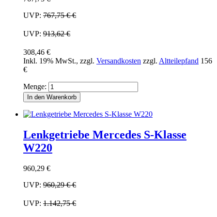
UVP:
767,75 €
€
UVP:
913,62 €
308,46 €
Inkl. 19% MwSt.
,
zzgl.
Versandkosten
zzgl.
Altteilepfand
156
€
Menge:
In den Warenkorb
Lenkgetriebe Mercedes S-Klasse
W220
960,29 €
UVP:
960,29 €
€
UVP:
1.142,75 €