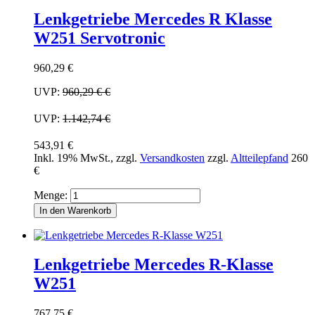
Lenkgetriebe Mercedes R Klasse
W251 Servotronic
960,29 €
UVP:
960,29 €
€
UVP:
1.142,74 €
543,91 €
Inkl. 19% MwSt.
,
zzgl.
Versandkosten
zzgl.
Altteilepfand
260
€
Menge:
In den Warenkorb
Lenkgetriebe Mercedes R-Klasse
W251
767,75 €