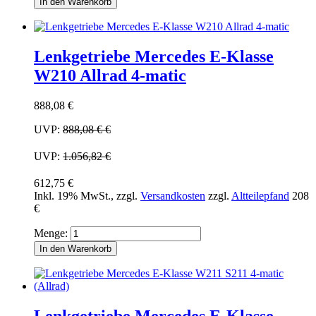
In den Warenkorb
Lenkgetriebe Mercedes E-Klasse
W210 Allrad 4-matic
888,08 €
UVP:
888,08 €
€
UVP:
1.056,82 €
612,75 €
Inkl. 19% MwSt.
,
zzgl.
Versandkosten
zzgl.
Altteilepfand
208
€
Menge:
In den Warenkorb
Lenkgetriebe Mercedes E-Klasse