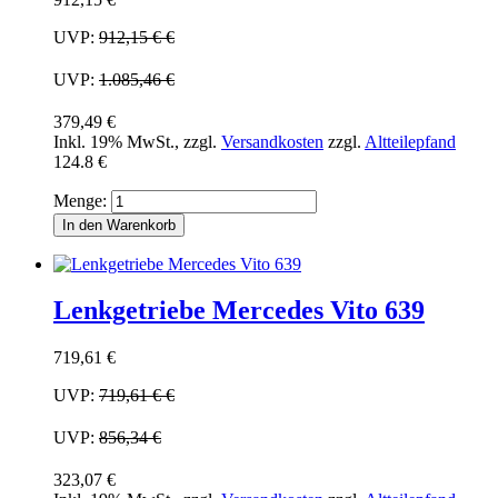
UVP:
912,15 €
€
UVP:
1.085,46 €
379,49 €
Inkl. 19% MwSt.
,
zzgl.
Versandkosten
zzgl.
Altteilepfand
124.8 €
Menge:
In den Warenkorb
Lenkgetriebe Mercedes Vito 639
719,61 €
UVP:
719,61 €
€
UVP:
856,34 €
323,07 €