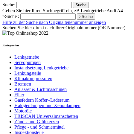
Suche:
Suche
Geben Sie hier Ihren Suchbegriff ein, zB Lenkgetriebe Audi A4
>Suche :
>Suche
Hilfe zu der Suche nach Originalteilenummer anzeigen
Suchen Sie hier direkt nach Ihrer Originalnummer (OE Nummer).
Kategorien
Lenkgetriebe
Servopumpen
Instandsetzung Lenkgetriebe
Lenkungsteile
Klimakompressoren
Bremsen
Anlasser & Lichtmaschinen
Filter
Gasfedern Koffer-/Laderaum
Halogenlampen und Xenonlampen
Motoröle
TRISCAN Universalmanschetten
Zünd - und Glühkerzen
Pflege - und Schmiermittel
Inspektionsteile