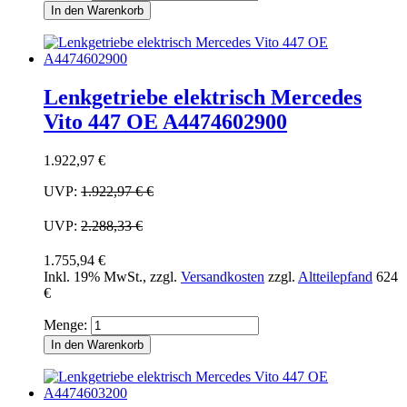
In den Warenkorb
Lenkgetriebe elektrisch Mercedes
Vito 447 OE A4474602900
1.922,97 €
UVP:
1.922,97 €
€
UVP:
2.288,33 €
1.755,94 €
Inkl. 19% MwSt.
,
zzgl.
Versandkosten
zzgl.
Altteilepfand
624
€
Menge:
In den Warenkorb