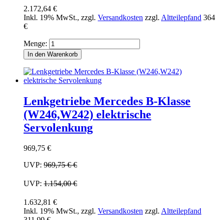
2.172,64 €
Inkl. 19% MwSt.
,
zzgl.
Versandkosten
zzgl.
Altteilepfand
364
€
Menge:
In den Warenkorb
Lenkgetriebe Mercedes B-Klasse
(W246,W242) elektrische
Servolenkung
969,75 €
UVP:
969,75 €
€
UVP:
1.154,00 €
1.632,81 €
Inkl. 19% MwSt.
,
zzgl.
Versandkosten
zzgl.
Altteilepfand
311.99 €