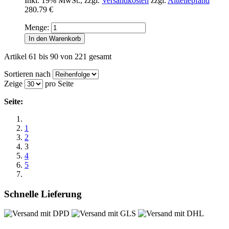
Inkl. 19% MwSt.
,
zzgl.
Versandkosten
zzgl.
Altteilepfand
280.79 €
Menge:
In den Warenkorb
Artikel 61 bis 90 von 221 gesamt
Sortieren nach
Zeige
pro Seite
Seite:
1
2
3
4
5
Schnelle Lieferung