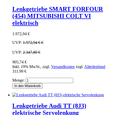
Lenkgetriebe SMART FORFOUR
(454) MITSUBISHI COLT VI
elektrisch
1.972,94 €
UVP:
1.972,94 €
€
UVP:
2.347,80 €
905,74 €
Inkl. 19% MwSt.
,
zzgl.
Versandkosten
zzgl.
Altteilepfand
311.99 €
Menge:
In den Warenkorb
Lenkgetriebe Audi TT (8J3)
elektrische Servolenkung