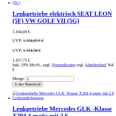
Lenkgetriebe elektrisch SEAT LEON
(5F) VW GOLF VII (5G)
1.104,69 €
UVP:
1.104,69 €
€
UVP:
1.314,58 €
1.457,75 €
Inkl. 19% MwSt.
,
zzgl.
Versandkosten
zzgl.
Altteilepfand
364
€
Menge:
In den Warenkorb
Lenkgetriebe Mercedes GLK -Klasse
X204 4-matic mit 2.6