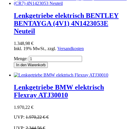
Lenkgetriebe elektrisch BENTLEY
BENTAYGA (4V1) 4N1423053E
Neuteil
1.348,98 €
Inkl. 19% MwSt.
,
zzgl.
Versandkosten
Menge:
In den Warenkorb
Lenkgetriebe BMW elektrisch
Flexray ATJ30010
1.970,22 €
UVP:
1.970,22 €
€
UVP:
2.344,56 €