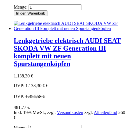
Menge:
In den Warenkorb
Lenkgetriebe elektrisch AUDI SEAT
SKODA VW ZF Generation III
komplett mit neuen
Spurstangenköpfen
1.138,30 €
UVP:
1.138,30 €
€
UVP:
1.354,58 €
481,77 €
Inkl. 19% MwSt.
,
zzgl.
Versandkosten
zzgl.
Altteilepfand
260
€
Menge: