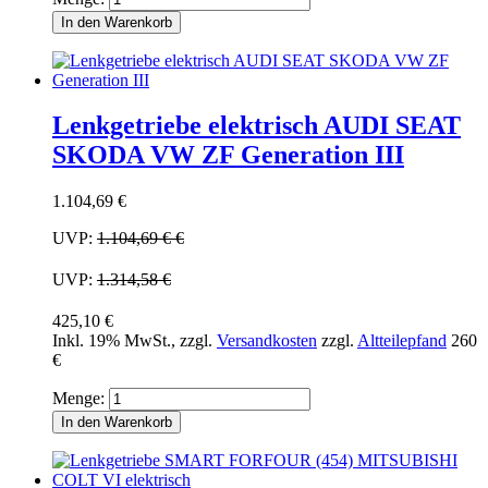
In den Warenkorb
Lenkgetriebe elektrisch AUDI SEAT
SKODA VW ZF Generation III
1.104,69 €
UVP:
1.104,69 €
€
UVP:
1.314,58 €
425,10 €
Inkl. 19% MwSt.
,
zzgl.
Versandkosten
zzgl.
Altteilepfand
260
€
Menge:
In den Warenkorb