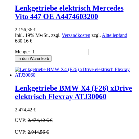
Lenkgetriebe elektrisch Mercedes
Vito 447 OE A4474603200
2.156,36 €
Inkl. 19% MwSt.
,
zzgl.
Versandkosten
zzgl.
Altteilepfand
680.16 €
Menge:
In den Warenkorb
Lenkgetriebe BMW X4 (F26) xDrive
elektrisch Flexray ATJ30060
2.474,42 €
UVP:
2.474,42 €
€
UVP:
2.944,56 €