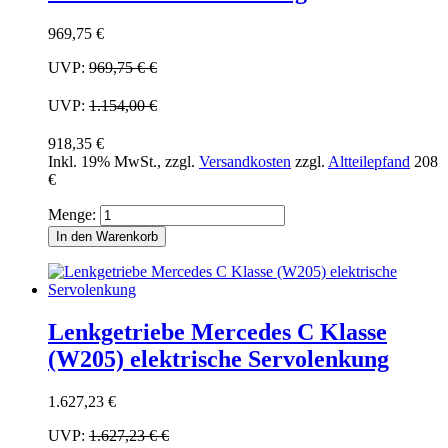
969,75 €
UVP:
969,75 €
€
UVP:
1.154,00 €
918,35 €
Inkl. 19% MwSt.
,
zzgl.
Versandkosten
zzgl.
Altteilepfand
208
€
Menge:
In den Warenkorb
Lenkgetriebe Mercedes C Klasse
(W205) elektrische Servolenkung
1.627,23 €
UVP:
1.627,23 €
€