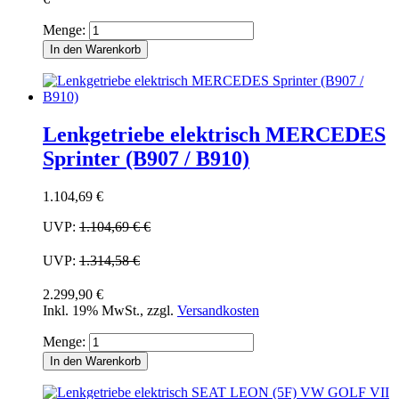
Menge:
In den Warenkorb
Lenkgetriebe elektrisch MERCEDES
Sprinter (B907 / B910)
1.104,69 €
UVP:
1.104,69 €
€
UVP:
1.314,58 €
2.299,90 €
Inkl. 19% MwSt.
,
zzgl.
Versandkosten
Menge:
In den Warenkorb