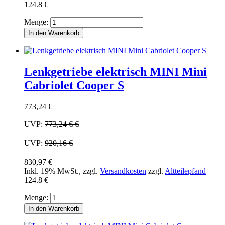
124.8 €
Menge:
In den Warenkorb
Lenkgetriebe elektrisch MINI Mini
Cabriolet Cooper S
773,24 €
UVP:
773,24 €
€
UVP:
920,16 €
830,97 €
Inkl. 19% MwSt.
,
zzgl.
Versandkosten
zzgl.
Altteilepfand
124.8 €
Menge:
In den Warenkorb