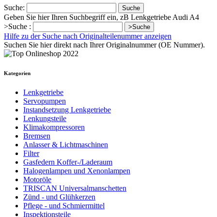
Suche:
Suche
Geben Sie hier Ihren Suchbegriff ein, zB Lenkgetriebe Audi A4
>Suche :
>Suche
Hilfe zu der Suche nach Originalteilenummer anzeigen
Suchen Sie hier direkt nach Ihrer Originalnummer (OE Nummer).
Kategorien
Lenkgetriebe
Servopumpen
Instandsetzung Lenkgetriebe
Lenkungsteile
Klimakompressoren
Bremsen
Anlasser & Lichtmaschinen
Filter
Gasfedern Koffer-/Laderaum
Halogenlampen und Xenonlampen
Motoröle
TRISCAN Universalmanschetten
Zünd - und Glühkerzen
Pflege - und Schmiermittel
Inspektionsteile