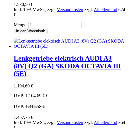
1.580,50 €
Inkl. 19% MwSt.
,
zzgl.
Versandkosten
zzgl.
Altteilepfand
624
€
Menge:
In den Warenkorb
Lenkgetriebe elektrisch AUDI A3
(8V) Q2 (GA) SKODA OCTAVIA III
(5E)
1.104,69 €
UVP:
1.104,69 €
€
UVP:
1.314,58 €
1.457,75 €
Inkl. 19% MwSt.
,
zzgl.
Versandkosten
zzgl.
Altteilepfand
364
€