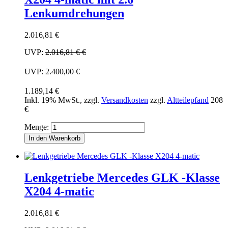
Lenkumdrehungen
2.016,81 €
UVP:
2.016,81 €
€
UVP:
2.400,00 €
1.189,14 €
Inkl. 19% MwSt.
,
zzgl.
Versandkosten
zzgl.
Altteilepfand
208
€
Menge:
In den Warenkorb
Lenkgetriebe Mercedes GLK -Klasse
X204 4-matic
2.016,81 €