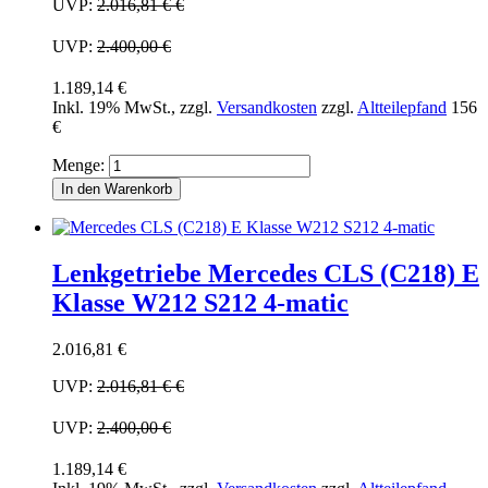
UVP:
2.016,81 €
€
UVP:
2.400,00 €
1.189,14 €
Inkl. 19% MwSt.
,
zzgl.
Versandkosten
zzgl.
Altteilepfand
156
€
Menge:
In den Warenkorb
Lenkgetriebe Mercedes CLS (C218) E
Klasse W212 S212 4-matic
2.016,81 €
UVP:
2.016,81 €
€
UVP:
2.400,00 €
1.189,14 €