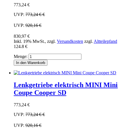
773,24 €
UVP:
773,24 €
€
UVP:
920,16 €
830,97 €
Inkl. 19% MwSt.
,
zzgl.
Versandkosten
zzgl.
Altteilepfand
124.8 €
Menge:
In den Warenkorb
Lenkgetriebe elektrisch MINI Mini
Coupe Cooper SD
773,24 €
UVP:
773,24 €
€
UVP:
920,16 €