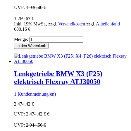
UVP:
1.936,40 €
1.269,63 €
Inkl. 19% MwSt.
,
zzgl.
Versandkosten
zzgl.
Altteilepfand
680.16 €
Menge:
In den Warenkorb
Lenkgetriebe BMW X3 (F25)
elektrisch Flexray ATJ30050
1 Kundenmeinung(en)
2.474,42 €
UVP:
2.474,42 €
€
UVP:
2.944,56 €