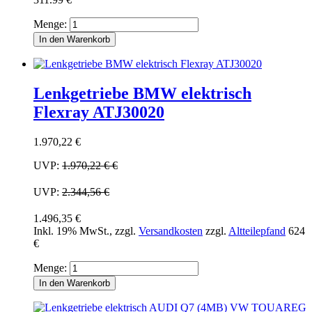
Menge:
In den Warenkorb
Lenkgetriebe BMW elektrisch
Flexray ATJ30020
1.970,22 €
UVP:
1.970,22 €
€
UVP:
2.344,56 €
1.496,35 €
Inkl. 19% MwSt.
,
zzgl.
Versandkosten
zzgl.
Altteilepfand
624
€
Menge:
In den Warenkorb