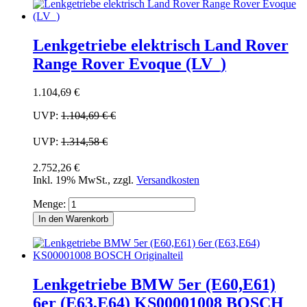
Lenkgetriebe elektrisch Land Rover
Range Rover Evoque (LV_)
1.104,69 €
UVP:
1.104,69 €
€
UVP:
1.314,58 €
2.752,26 €
Inkl. 19% MwSt.
,
zzgl.
Versandkosten
Menge:
In den Warenkorb
Lenkgetriebe BMW 5er (E60,E61)
6er (E63,E64) KS00001008 BOSCH