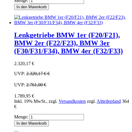
Menge:
In den Warenkorb
Lenkgetriebe BMW 1er (F20/F21),
BMW 2er (F22/F23), BMW 3er
(F30/F31/F34), BMW 4er (F32/F33)
2.320,17 €
UVP:
2.320,17 €
€
UVP:
2.761,00 €
1.789,95 €
Inkl. 19% MwSt.
,
zzgl.
Versandkosten
zzgl.
Altteilepfand
364
€
Menge:
In den Warenkorb