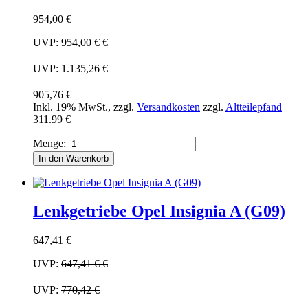
954,00 €
UVP:
954,00 €
€
UVP:
1.135,26 €
905,76 €
Inkl. 19% MwSt.
,
zzgl.
Versandkosten
zzgl.
Altteilepfand
311.99 €
Menge:
In den Warenkorb
Lenkgetriebe Opel Insignia A (G09)
647,41 €
UVP:
647,41 €
€
UVP:
770,42 €