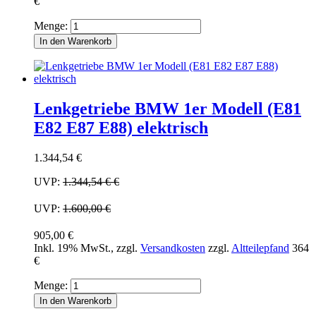
€
Menge:
In den Warenkorb
Lenkgetriebe BMW 1er Modell (E81
E82 E87 E88) elektrisch
1.344,54 €
UVP:
1.344,54 €
€
UVP:
1.600,00 €
905,00 €
Inkl. 19% MwSt.
,
zzgl.
Versandkosten
zzgl.
Altteilepfand
364
€
Menge:
In den Warenkorb