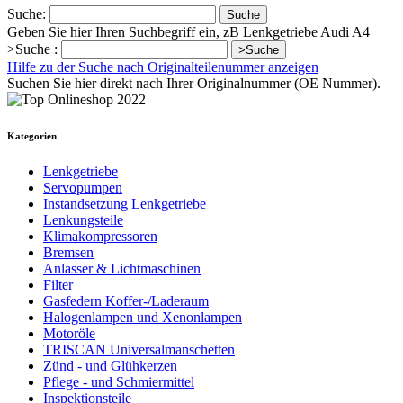
Suche:
Suche
Geben Sie hier Ihren Suchbegriff ein, zB Lenkgetriebe Audi A4
>Suche :
>Suche
Hilfe zu der Suche nach Originalteilenummer anzeigen
Suchen Sie hier direkt nach Ihrer Originalnummer (OE Nummer).
Kategorien
Lenkgetriebe
Servopumpen
Instandsetzung Lenkgetriebe
Lenkungsteile
Klimakompressoren
Bremsen
Anlasser & Lichtmaschinen
Filter
Gasfedern Koffer-/Laderaum
Halogenlampen und Xenonlampen
Motoröle
TRISCAN Universalmanschetten
Zünd - und Glühkerzen
Pflege - und Schmiermittel
Inspektionsteile