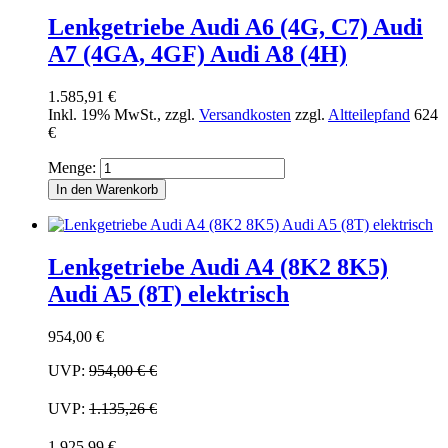
Lenkgetriebe Audi A6 (4G, C7) Audi
A7 (4GA, 4GF) Audi A8 (4H)
1.585,91 €
Inkl. 19% MwSt.
,
zzgl.
Versandkosten
zzgl.
Altteilepfand
624
€
Menge:
In den Warenkorb
Lenkgetriebe Audi A4 (8K2 8K5)
Audi A5 (8T) elektrisch
954,00 €
UVP:
954,00 €
€
UVP:
1.135,26 €
1.925,99 €