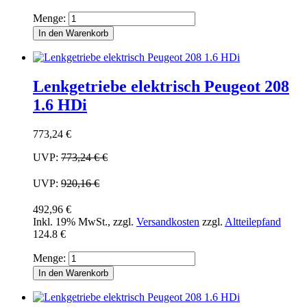
Menge:
In den Warenkorb
Lenkgetriebe elektrisch Peugeot 208
1.6 HDi
773,24 €
UVP:
773,24 €
€
UVP:
920,16 €
492,96 €
Inkl. 19% MwSt.
,
zzgl.
Versandkosten
zzgl.
Altteilepfand
124.8 €
Menge:
In den Warenkorb