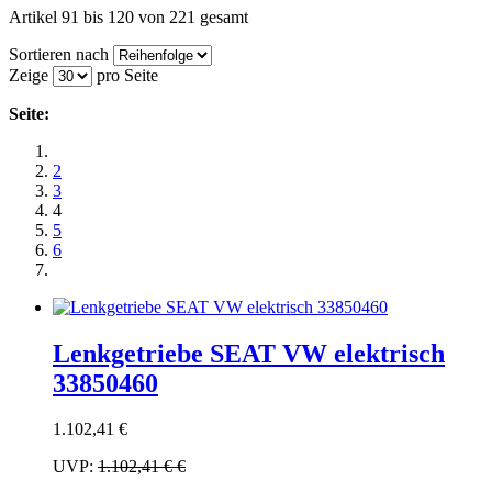
Artikel 91 bis 120 von 221 gesamt
Sortieren nach
Zeige
pro Seite
Seite:
2
3
4
5
6
Lenkgetriebe SEAT VW elektrisch
33850460
1.102,41 €
UVP:
1.102,41 €
€