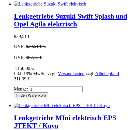
Lenkgetriebe Suzuki Swift Splash und
Opel Agila elektrisch
829,51 €
UVP:
829,51 €
€
UVP:
987,12 €
1.150,00 €
Inkl. 19% MwSt.
,
zzgl.
Versandkosten
zzgl.
Altteilepfand
311.99 €
Menge:
In den Warenkorb
Lenkgetriebe MIni elektrisch EPS
JTEKT / Koyo