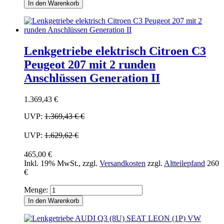
In den Warenkorb
Lenkgetriebe elektrisch Citroen C3
Peugeot 207 mit 2 runden
Anschlüssen Generation II
1.369,43 €
UVP:
1.369,43 €
€
UVP:
1.629,62 €
465,00 €
Inkl. 19% MwSt.
,
zzgl.
Versandkosten
zzgl.
Altteilepfand
260
€
Menge:
In den Warenkorb