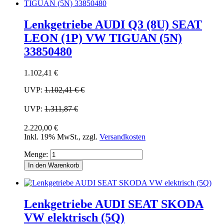
Lenkgetriebe AUDI Q3 (8U) SEAT
LEON (1P) VW TIGUAN (5N)
33850480
1.102,41 €
UVP:
1.102,41 €
€
UVP:
1.311,87 €
2.220,00 €
Inkl. 19% MwSt.
,
zzgl.
Versandkosten
Menge:
In den Warenkorb
Lenkgetriebe AUDI SEAT SKODA
VW elektrisch (5Q)