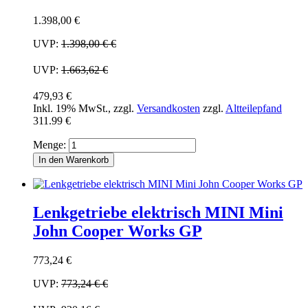
1.398,00 €
UVP:
1.398,00 €
€
UVP:
1.663,62 €
479,93 €
Inkl. 19% MwSt.
,
zzgl.
Versandkosten
zzgl.
Altteilepfand
311.99 €
Menge:
In den Warenkorb
Lenkgetriebe elektrisch MINI Mini
John Cooper Works GP
773,24 €
UVP:
773,24 €
€