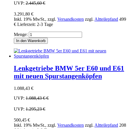
UVP:
2.445,60 €
3.291,80 €
Inkl. 19% MwSt.
,
zzgl.
Versandkosten
zzgl.
Altteilepfand
499
€
Lieferzeit: 2-3 Tage
Menge:
In den Warenkorb
Lenkgetriebe BMW 5er E60 und E61
mit neuen Spurstangenköpfen
1.088,43 €
UVP:
1.088,43 €
€
UVP:
1.295,23 €
500,45 €
Inkl. 19% MwSt.
,
zzgl.
Versandkosten
zzgl.
Altteilepfand
208