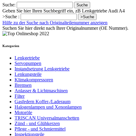
Suche:
Suche
Geben Sie hier Ihren Suchbegriff ein, zB Lenkgetriebe Audi A4
>Suche :
>Suche
Hilfe zu der Suche nach Originalteilenummer anzeigen
Suchen Sie hier direkt nach Ihrer Originalnummer (OE Nummer).
Kategorien
Lenkgetriebe
Servopumpen
Instandsetzung Lenkgetriebe
Lenkungsteile
Klimakompressoren
Bremsen
Anlasser & Lichtmaschinen
Filter
Gasfedern Koffer-/Laderaum
Halogenlampen und Xenonlampen
Motoröle
TRISCAN Universalmanschetten
Zünd - und Glühkerzen
Pflege - und Schmiermittel
Inspektionsteile