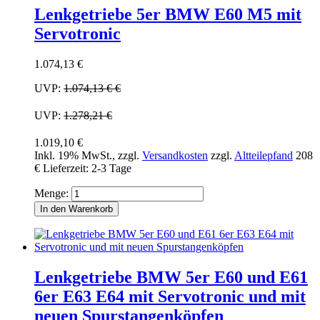
Lenkgetriebe 5er BMW E60 M5 mit
Servotronic
1.074,13 €
UVP:
1.074,13 €
€
UVP:
1.278,21 €
1.019,10 €
Inkl. 19% MwSt.
,
zzgl.
Versandkosten
zzgl.
Altteilepfand
208
€
Lieferzeit: 2-3 Tage
Menge:
In den Warenkorb
Lenkgetriebe BMW 5er E60 und E61
6er E63 E64 mit Servotronic und mit
neuen Spurstangenköpfen