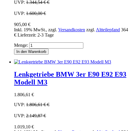
UVP:
1.344,54 €
€
UVP:
1.600,00 €
905,00 €
Inkl. 19% MwSt.
,
zzgl.
Versandkosten
zzgl.
Altteilepfand
364
€
Lieferzeit: 2-3 Tage
Menge:
In den Warenkorb
Lenkgetriebe BMW 3er E90 E92 E93
Modell M3
1.806,61 €
UVP:
1.806,61 €
€
UVP:
2.149,87 €
1.019,10 €