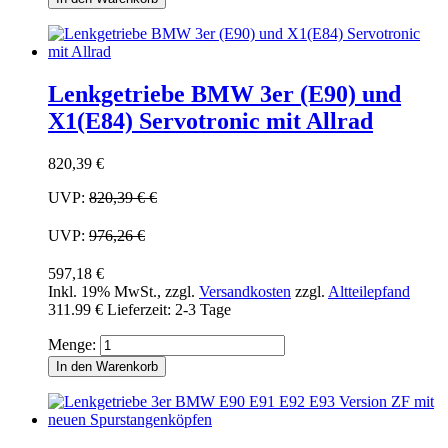
Lenkgetriebe BMW 3er (E90) und
X1(E84) Servotronic mit Allrad
820,39 €
UVP:
820,39 €
€
UVP:
976,26 €
597,18 €
Inkl. 19% MwSt.
,
zzgl.
Versandkosten
zzgl.
Altteilepfand
311.99 €
Lieferzeit: 2-3 Tage
Menge:
In den Warenkorb