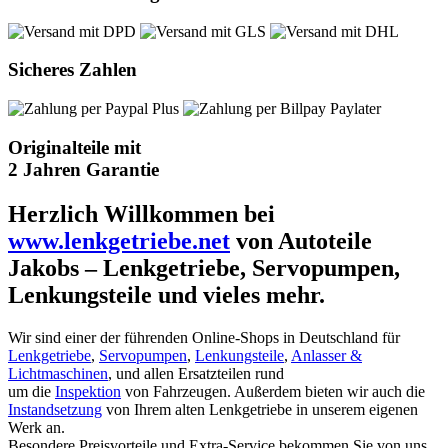
Sicheres Zahlen
Originalteile mit
2 Jahren Garantie
Herzlich Willkommen bei
www.lenkgetriebe.net
von Autoteile
Jakobs – Lenkgetriebe, Servopumpen,
Lenkungsteile und vieles mehr.
Wir sind einer der führenden Online-Shops in Deutschland für
Lenkgetriebe
,
Servopumpen
,
Lenkungsteile
,
Anlasser &
Lichtmaschinen
, und allen Ersatzteilen rund
um die
Inspektion
von Fahrzeugen. Außerdem bieten wir auch die
Instandsetzung
von Ihrem alten Lenkgetriebe in unserem eigenen
Werk an.
Besondere Preisvorteile und Extra-Service bekommen Sie von uns