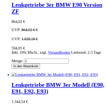
Lenkgetriebe 3er BMW E90 Version
ZF
864,02 €
UVP:
864,02 €
€
UVP:
1.028,18 €
594,05 €
Inkl. 19% MwSt.
,
zzgl.
Versandkosten
Lieferzeit: 2-3 Tage
Menge:
In den Warenkorb
Lenkgetriebe BMW 3er Modell (E90,
E91, E92, E93)
1.344,54 €