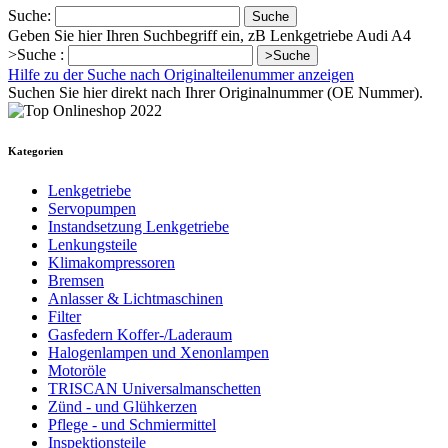
Suche:
Suche
Geben Sie hier Ihren Suchbegriff ein, zB Lenkgetriebe Audi A4
>Suche :
>Suche
Hilfe zu der Suche nach Originalteilenummer anzeigen
Suchen Sie hier direkt nach Ihrer Originalnummer (OE Nummer).
Kategorien
Lenkgetriebe
Servopumpen
Instandsetzung Lenkgetriebe
Lenkungsteile
Klimakompressoren
Bremsen
Anlasser & Lichtmaschinen
Filter
Gasfedern Koffer-/Laderaum
Halogenlampen und Xenonlampen
Motoröle
TRISCAN Universalmanschetten
Zünd - und Glühkerzen
Pflege - und Schmiermittel
Inspektionsteile