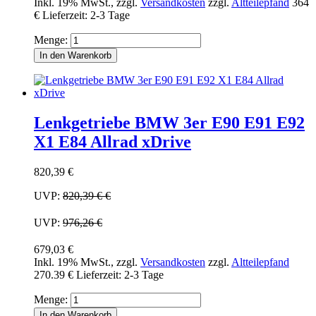
Inkl. 19% MwSt.
,
zzgl.
Versandkosten
zzgl.
Altteilepfand
364
€
Lieferzeit: 2-3 Tage
Menge:
In den Warenkorb
Lenkgetriebe BMW 3er E90 E91 E92
X1 E84 Allrad xDrive
820,39 €
UVP:
820,39 €
€
UVP:
976,26 €
679,03 €
Inkl. 19% MwSt.
,
zzgl.
Versandkosten
zzgl.
Altteilepfand
270.39 €
Lieferzeit: 2-3 Tage
Menge:
In den Warenkorb