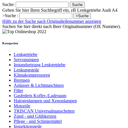
Suche:
Suche
Geben Sie hier Ihren Suchbegriff ein, zB Lenkgetriebe Audi A4
>Suche :
>Suche
Hilfe zu der Suche nach Originalteilenummer anzeigen
Suchen Sie hier direkt nach Ihrer Originalnummer (OE Nummer).
Kategorien
Lenkgetriebe
Servopumpen
Instandsetzung Lenkgetriebe
Lenkungsteile
Klimakompressoren
Bremsen
Anlasser & Lichtmaschinen
Filter
Gasfedern Koffer-/Laderaum
Halogenlampen und Xenonlampen
Motoröle
TRISCAN Universalmanschetten
Zünd - und Glühkerzen
Pflege - und Schmiermittel
Inspektionsteile