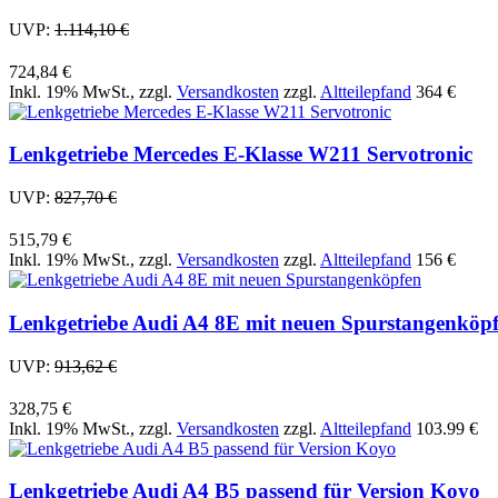
UVP:
1.114,10 €
724,84 €
Inkl. 19% MwSt.
,
zzgl.
Versandkosten
zzgl.
Altteilepfand
364 €
Lenkgetriebe Mercedes E-Klasse W211 Servotronic
UVP:
827,70 €
515,79 €
Inkl. 19% MwSt.
,
zzgl.
Versandkosten
zzgl.
Altteilepfand
156 €
Lenkgetriebe Audi A4 8E mit neuen Spurstangenköp
UVP:
913,62 €
328,75 €
Inkl. 19% MwSt.
,
zzgl.
Versandkosten
zzgl.
Altteilepfand
103.99 €
Lenkgetriebe Audi A4 B5 passend für Version Koyo