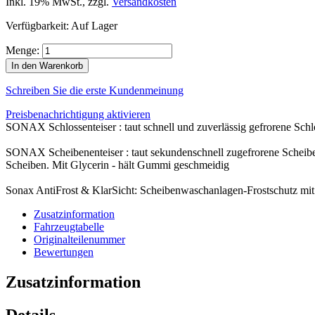
Inkl. 19% MwSt.
,
zzgl.
Versandkosten
Verfügbarkeit:
Auf Lager
Menge:
In den Warenkorb
Schreiben Sie die erste Kundenmeinung
Preisbenachrichtigung aktivieren
SONAX Schlossenteiser : taut schnell und zuverlässig gefrorene Schlö
SONAX Scheibenenteiser : taut sekundenschnell zugefrorene Scheiben 
Scheiben. Mit Glycerin - hält Gummi geschmeidig
Sonax AntiFrost & KlarSicht: Scheibenwaschanlagen-Frostschutz mit 
Zusatzinformation
Fahrzeugtabelle
Originalteilenummer
Bewertungen
Zusatzinformation
Details