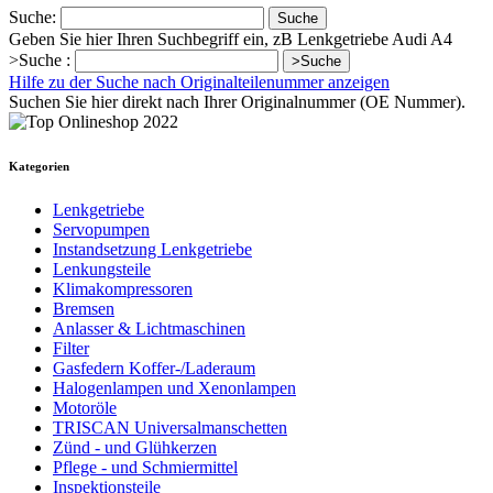
Suche:
Suche
Geben Sie hier Ihren Suchbegriff ein, zB Lenkgetriebe Audi A4
>Suche :
>Suche
Hilfe zu der Suche nach Originalteilenummer anzeigen
Suchen Sie hier direkt nach Ihrer Originalnummer (OE Nummer).
Kategorien
Lenkgetriebe
Servopumpen
Instandsetzung Lenkgetriebe
Lenkungsteile
Klimakompressoren
Bremsen
Anlasser & Lichtmaschinen
Filter
Gasfedern Koffer-/Laderaum
Halogenlampen und Xenonlampen
Motoröle
TRISCAN Universalmanschetten
Zünd - und Glühkerzen
Pflege - und Schmiermittel
Inspektionsteile