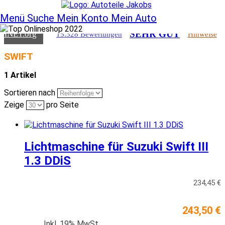
SEHR GUT
CHNET
.org
15.328 Bewertungen
Hinweise
Menü
Suche
Mein Konto
Mein Auto
SEHR GUT
CHNET
.org
15.328 Bewertungen
Hinweise
SWIFT
1 Artikel
Sortieren nach
Zeige
pro Seite
Lichtmaschine für Suzuki Swift III
1.3 DDiS
234,45 €
243,50 €
Inkl. 19% MwSt.