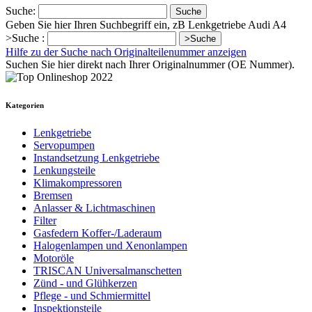
Suche:
Suche
Geben Sie hier Ihren Suchbegriff ein, zB Lenkgetriebe Audi A4
>Suche :
>Suche
Hilfe zu der Suche nach Originalteilenummer anzeigen
Suchen Sie hier direkt nach Ihrer Originalnummer (OE Nummer).
Kategorien
Lenkgetriebe
Servopumpen
Instandsetzung Lenkgetriebe
Lenkungsteile
Klimakompressoren
Bremsen
Anlasser & Lichtmaschinen
Filter
Gasfedern Koffer-/Laderaum
Halogenlampen und Xenonlampen
Motoröle
TRISCAN Universalmanschetten
Zünd - und Glühkerzen
Pflege - und Schmiermittel
Inspektionsteile