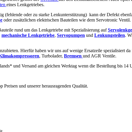
ten
eines Lenkgetriebes.
ig (fehlende oder zu starke Lenkunterstützung) kann der Defekt ebenf
e
oder zusätzlichen elektrischen Bauteilen wie dem Servotronic Ventil.
 Bauteile rund um das Lenkgetriebe mit Spezialisierung auf
Servolenkge
,
mechanische
Lenkgetriebe
,
Servopumpen
und
Lenkungsteilen
. W
nzubieten. Hierfür haben wir uns auf wenige Ersatzeile spezialisiert da
Klimakompressoren
, Turbolader,
Bremsen
und AGR Ventile.
lands* und Versand am gleichen Werktag wenn die Bestellung bis 14 U
p Preisen und unserer herausragenden Qualität.
t