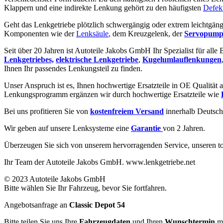
Klappern und eine indirekte Lenkung gehört zu den häufigsten
Defek
Geht das Lenkgetriebe plötzlich schwergängig oder extrem leichtgäng
Komponenten wie der
Lenksäule
, dem Kreuzgelenk, der
Servopump
Seit über 20 Jahren ist Autoteile Jakobs GmbH Ihr Spezialist für alle
Lenkgetriebes,
elektrische Lenkgetriebe
,
Kugelumlauflenkungen
Ihnen Ihr passendes Lenkungsteil zu finden.
Unser Anspruch ist es, Ihnen hochwertige Ersatzteile in OE Qualität a
Lenkungsprogramm ergänzen wir durch hochwertige Ersatzteile wie
Bei uns profitieren Sie von
kostenfreiem Versand
innerhalb Deutsch
Wir geben auf unsere Lenksysteme eine
Garantie
von 2 Jahren.
Überzeugen Sie sich von unserem hervorragenden Service, unseren to
Ihr Team der Autoteile Jakobs GmbH. www.lenkgetriebe.net
© 2023 Autoteile Jakobs GmbH
Bitte wählen Sie Ihr Fahrzeug, bevor Sie fortfahren.
Angebotsanfrage an
Classic Depot 54
Bitte teilen Sie uns Ihre
Fahrzeugdaten
und Ihren
Wunschtermin
mi