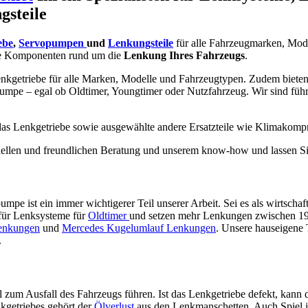
gsteile
ebe
,
Servopumpen
und
Lenkungsteile
für alle Fahrzeugmarken, Mod
e Komponenten rund um die
Lenkung Ihres Fahrzeugs
.
nkgetriebe für alle Marken, Modelle und Fahrzeugtypen. Zudem bieten w
umpe – egal ob Oldtimer, Youngtimer oder Nutzfahrzeug. Wir sind füh
 das Lenkgetriebe sowie ausgewählte andere Ersatzteile wie Klimakomp
ionellen und freundlichen Beratung und unserem know-how und lassen Si
pe ist ein immer wichtigerer Teil unserer Arbeit. Sei es als wirtschaf
 für Lenksysteme für
Oldtimer
und setzen mehr Lenkungen zwischen 1920
enkungen
und
Mercedes Kugelumlauf Lenkungen
. Unsere hauseigene
.
ll zum Ausfall des Fahrzeugs führen. Ist das Lenkgetriebe defekt, kann 
kgetriebes gehört der
Ölverlust
aus den Lenkmanschetten. Auch Spiel 