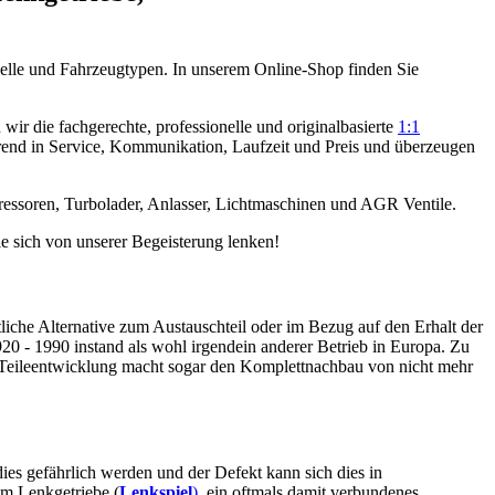
elle und Fahrzeugtypen. In unserem Online-Shop finden Sie
ir die fachgerechte, professionelle und originalbasierte
1:1
rend in Service, Kommunikation, Laufzeit und Preis und überzeugen
ressoren, Turbolader, Anlasser, Lichtmaschinen und AGR Ventile.
e sich von unserer Begeisterung lenken!
tliche Alternative zum Austauschteil oder im Bezug auf den Erhalt der
 - 1990 instand als wohl irgendein anderer Betrieb in Europa. Zu
 Teileentwicklung macht sogar den Komplettnachbau von nicht mehr
dies gefährlich werden und der Defekt kann sich dies in
im Lenkgetriebe (
Lenkspiel
)
, ein oftmals damit verbundenes