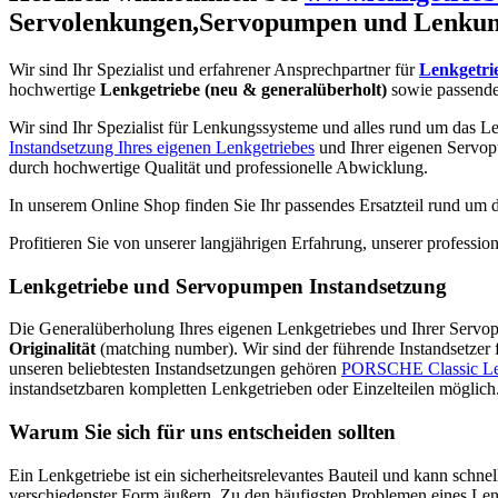
Servolenkungen,Servopumpen und Lenkun
Wir sind Ihr Spezialist und erfahrener Ansprechpartner für
Lenkgetri
hochwertige
Lenkgetriebe (neu & generalüberholt)
sowie passend
Wir sind Ihr Spezialist für Lenkungssysteme und alles rund um das Le
Instandsetzung Ihres eigenen Lenkgetriebes
und Ihrer eigenen Servop
durch hochwertige Qualität und professionelle Abwicklung.
In unserem Online Shop finden Sie Ihr passendes Ersatzteil rund um
Profitieren Sie von unserer langjährigen Erfahrung, unserer profess
Lenkgetriebe und Servopumpen Instandsetzung
Die Generalüberholung Ihres eigenen Lenkgetriebes und Ihrer Servopum
Originalität
(matching number). Wir sind der führende Instandsetzer
unseren beliebtesten Instandsetzungen gehören
PORSCHE Classic L
instandsetzbaren kompletten Lenkgetrieben oder Einzelteilen möglich
Warum Sie sich für uns entscheiden sollten
Ein Lenkgetriebe ist ein sicherheitsrelevantes Bauteil und kann schne
verschiedenster Form äußern. Zu den häufigsten Problemen eines Len