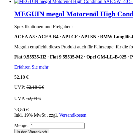
MEGUIN megol Motorenöl High Conditi
Spezifikationen und Freigaben:
ACEA A3 ∙ ACEA B4 ∙ API CF ∙ API SN ∙ BMW Longlife-01
Meguin empfiehlt dieses Produkt auch für Fahrzeuge, für die fo
Fiat 9.55535-H2 ∙ Fiat 9.55535-M2 ∙ Opel GM-LL-B-025 ∙ 
Erfahren Sie mehr
52,18 €
UVP:
52,18 €
€
UVP:
62,09 €
33,80 €
Inkl. 19% MwSt.
,
zzgl.
Versandkosten
Menge:
In den Warenkorb