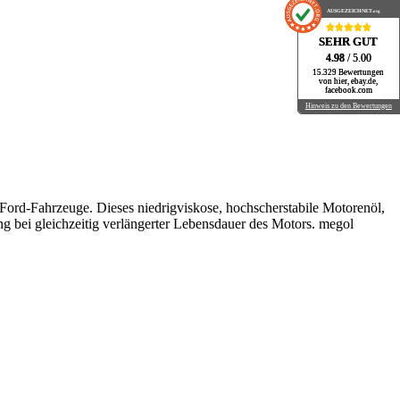
AUSGEZEICHNET
AUSGEZEICHNET
.org
.org
SEHR GUT
SEHR GUT
4.98
4.98
/ 5.00
/ 5.00
15.329 Bewertungen
15.329 Bewertungen
von hier, ebay.de,
von hier, ebay.de,
facebook.com
facebook.com
Hinweis zu den Bewertungen
Hinweis zu den Bewertungen
 Ford-Fahrzeuge. Dieses niedrigviskose, hochscherstabile Motorenöl,
ng bei gleichzeitig verlängerter Lebensdauer des Motors. megol