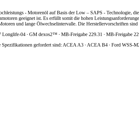
Hochleistungs - Motorenöl auf Basis der Low – SAPS - Technologie, di
motoren geeignet ist. Es erfüllt somit die hohen Leistungsanforderun
 Motoren und lange Ölwechselintervalle. Die Herstellervorschriften sind
W Longlife-04 ∙ GM dexos2™ ∙ MB-Freigabe 229.31 ∙ MB-Freigabe 22
ende Spezifikationen gefordert sind: ACEA A3 ∙ ACEA B4 ∙ Ford WSS-