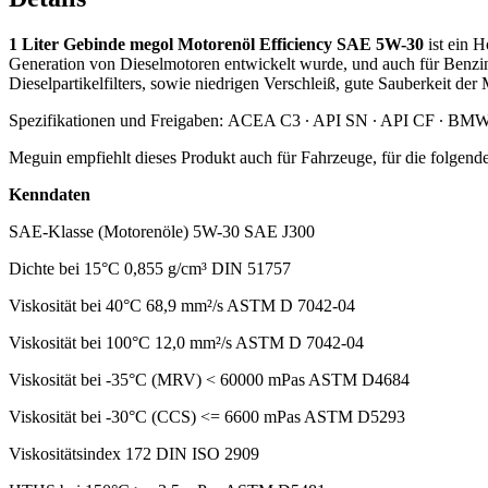
1 Liter Gebinde megol Motorenöl Efficiency SAE 5W-30
ist ein 
Generation von Dieselmotoren entwickelt wurde, und auch für Benzin
Dieselpartikelfilters, sowie niedrigen Verschleiß, gute Sauberkeit der
Spezifikationen und Freigaben: ACEA C3 ∙ API SN ∙ API CF ∙ BM
Meguin empfiehlt dieses Produkt auch für Fahrzeuge, für die folg
Kenndaten
SAE-Klasse (Motorenöle) 5W-30 SAE J300
Dichte bei 15°C 0,855 g/cm³ DIN 51757
Viskosität bei 40°C 68,9 mm²/s ASTM D 7042-04
Viskosität bei 100°C 12,0 mm²/s ASTM D 7042-04
Viskosität bei -35°C (MRV) < 60000 mPas ASTM D4684
Viskosität bei -30°C (CCS) <= 6600 mPas ASTM D5293
Viskositätsindex 172 DIN ISO 2909