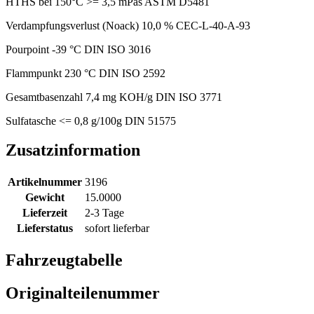
HTHS bei 150°C >= 3,5 mPas ASTM D5481
Verdampfungsverlust (Noack) 10,0 % CEC-L-40-A-93
Pourpoint -39 °C DIN ISO 3016
Flammpunkt 230 °C DIN ISO 2592
Gesamtbasenzahl 7,4 mg KOH/g DIN ISO 3771
Sulfatasche <= 0,8 g/100g DIN 51575
Zusatzinformation
Artikelnummer
3196
Gewicht
15.0000
Lieferzeit
2-3 Tage
Lieferstatus
sofort lieferbar
Fahrzeugtabelle
Originalteilenummer