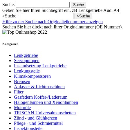
Suche:
Suche
Geben Sie hier Ihren Suchbegriff ein, zB Lenkgetriebe Audi A4
>Suche :
>Suche
Hilfe zu der Suche nach Originalteilenummer anzeigen
Suchen Sie hier direkt nach Ihrer Originalnummer (OE Nummer).
Kategorien
Lenkgetriebe
Servopumpen
Instandsetzung Lenkgetriebe
Lenkungsteile
Klimakompressoren
Bremsen
Anlasser & Lichtmaschinen
Filter
Gasfedern Koffer-/Laderaum
Halogenlampen und Xenonlampen
Motoröle
TRISCAN Universalmanschetten
Zünd - und Glühkerzen
Pflege - und Schmiermittel
Inspektionsteile