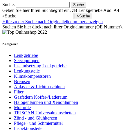
Suche:
Suche
Geben Sie hier Ihren Suchbegriff ein, zB Lenkgetriebe Audi A4
>Suche :
>Suche
Hilfe zu der Suche nach Originalteilenummer anzeigen
Suchen Sie hier direkt nach Ihrer Originalnummer (OE Nummer).
Kategorien
Lenkgetriebe
Servopumpen
Instandsetzung Lenkgetriebe
Lenkungsteile
Klimakompressoren
Bremsen
Anlasser & Lichtmaschinen
Filter
Gasfedern Koffer-/Laderaum
Halogenlampen und Xenonlampen
Motoröle
TRISCAN Universalmanschetten
Zünd - und Glühkerzen
Pflege - und Schmiermittel
Inspektionsteile