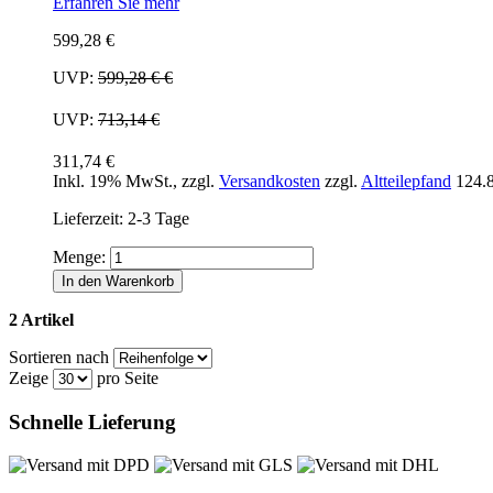
Erfahren Sie mehr
599,28 €
UVP:
599,28 €
€
UVP:
713,14 €
311,74 €
Inkl. 19% MwSt.
,
zzgl.
Versandkosten
zzgl.
Altteilepfand
124.
Lieferzeit: 2-3 Tage
Menge:
In den Warenkorb
2 Artikel
Sortieren nach
Zeige
pro Seite
Schnelle Lieferung