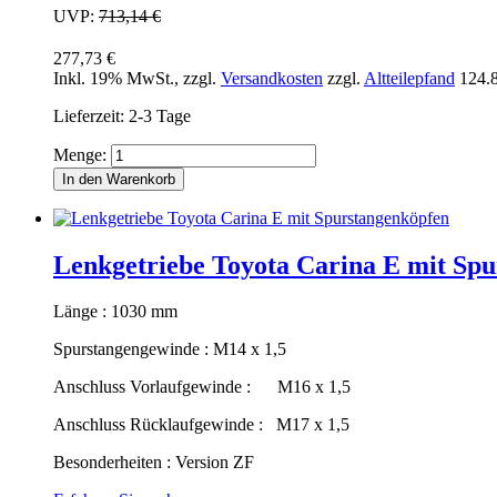
UVP:
713,14 €
277,73 €
Inkl. 19% MwSt.
,
zzgl.
Versandkosten
zzgl.
Altteilepfand
124.
Lieferzeit: 2-3 Tage
Menge:
In den Warenkorb
Lenkgetriebe Toyota Carina E mit Sp
Länge : 1030 mm
Spurstangengewinde : M14 x 1,5
Anschluss Vorlaufgewinde : M16 x 1,5
Anschluss Rücklaufgewinde : M17 x 1,5
Besonderheiten : Version ZF