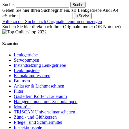
Suche:
Suche
Geben Sie hier Ihren Suchbegriff ein, zB Lenkgetriebe Audi A4
>Suche :
>Suche
Hilfe zu der Suche nach Originalteilenummer anzeigen
Suchen Sie hier direkt nach Ihrer Originalnummer (OE Nummer).
Kategorien
Lenkgetriebe
Servopumpen
Instandsetzung Lenkgetriebe
Lenkungsteile
Klimakompressoren
Bremsen
Anlasser & Lichtmaschinen
Filter
Gasfedern Koffer-/Laderaum
Halogenlampen und Xenonlampen
Motoröle
TRISCAN Universalmanschetten
Zünd - und Glühkerzen
Pflege - und Schmiermittel
Inspektionsteile