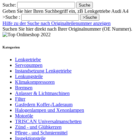
Suche:
Suche
Geben Sie hier Ihren Suchbegriff ein, zB Lenkgetriebe Audi A4
>Suche :
>Suche
Hilfe zu der Suche nach Originalteilenummer anzeigen
Suchen Sie hier direkt nach Ihrer Originalnummer (OE Nummer).
Kategorien
Lenkgetriebe
Servopumpen
Instandsetzung Lenkgetriebe
Lenkungsteile
Klimakompressoren
Bremsen
Anlasser & Lichtmaschinen
Filter
Gasfedern Koffer-/Laderaum
Halogenlampen und Xenonlampen
Motoröle
TRISCAN Universalmanschetten
Zünd - und Glühkerzen
Pflege - und Schmiermittel
Inspektionsteile