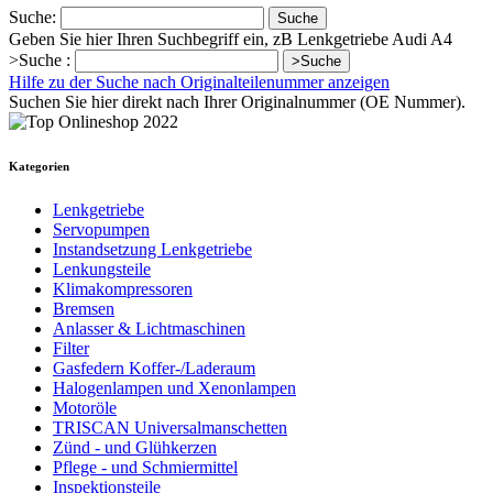
Suche:
Suche
Geben Sie hier Ihren Suchbegriff ein, zB Lenkgetriebe Audi A4
>Suche :
>Suche
Hilfe zu der Suche nach Originalteilenummer anzeigen
Suchen Sie hier direkt nach Ihrer Originalnummer (OE Nummer).
Kategorien
Lenkgetriebe
Servopumpen
Instandsetzung Lenkgetriebe
Lenkungsteile
Klimakompressoren
Bremsen
Anlasser & Lichtmaschinen
Filter
Gasfedern Koffer-/Laderaum
Halogenlampen und Xenonlampen
Motoröle
TRISCAN Universalmanschetten
Zünd - und Glühkerzen
Pflege - und Schmiermittel
Inspektionsteile